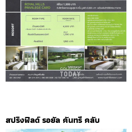
สปริงฟิลด์ รอยัล คันทรี คลับ