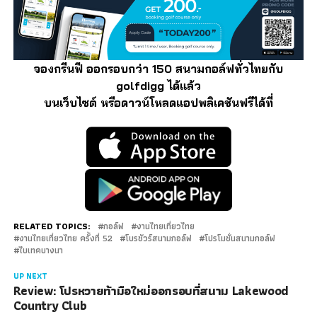
จองกรีนฟี ออกรอบกว่า 150 สนามกอล์ฟทั่วไทยกับ
golfdigg ได้แล้ว
บนเว็บไซต์ หรือดาวน์โหลดแอปพลิเคชันฟรีได้ที่
RELATED TOPICS:
กอล์ฟ
งานไทยเที่ยวไทย
งานไทยเที่ยวไทย ครั้งที่ 52
โบรชัวร์สนามกอล์ฟ
โปรโมชั่นสนามกอล์ฟ
ไบเทคบางนา
UP NEXT
Review: โปรหวายท้ามือใหม่ออกรอบที่สนาม Lakewood
Country Club