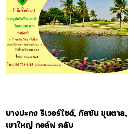
บางปะกง ริเวอร์ไซด์, กัสซัน ขุนตาล,
เขาใหญ่ กอล์ฟ คลับ