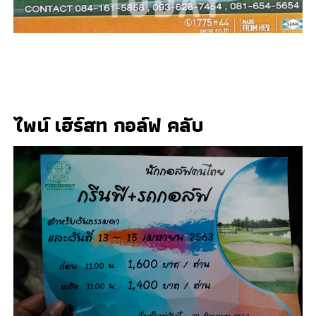
ไพน์ เฮิร์สท กอล์ฟ คลับ