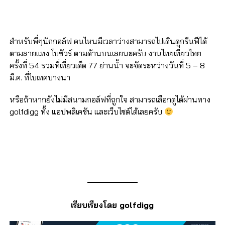
สำหรับพี่ๆนักกอล์ฟ คนไหนมีเวลาว่างสามารถไปเดินดูกรีนฟีได้
ตามลายแทง โบชัวร์ ตามด้านบนเลยนะครับ งานไทยเที่ยวไทย
ครั้งที่ 54 รวมที่เที่ยวเด็ด 77 ย่านน้ำ จะจัดระหว่างวันที่ 5 – 8
มี.ค. ที่ไบเทคบางนา
หรือถ้าหากยังไม่มีสนามกอล์ฟที่ถูกใจ สามารถเลือกดูได้ผ่านทาง
golfdigg ทั้ง แอปพลิเคชัน และเว็บไซต์ได้เลยครับ
เรียบเรียงโดย golfdigg