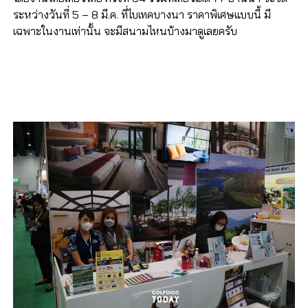
ระหว่างวันที่ 5 – 8 มี.ค. ที่ไบเทคบางนา ราคาพิเศษแบบนี้ มี
เฉพาะในงานเท่านั้น จะมีสนามไหนบ้างมาดูเลยครับ