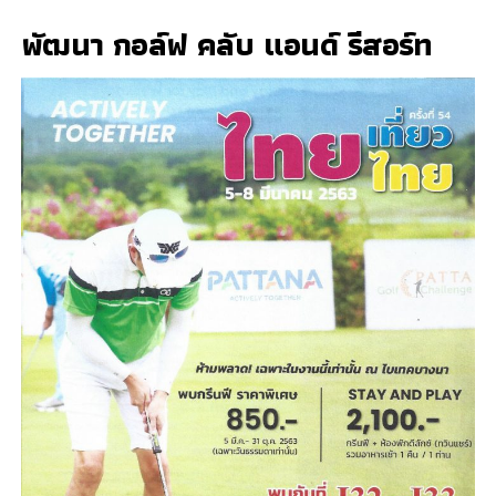
พัฒนา กอล์ฟ คลับ แอนด์ รีสอร์ท