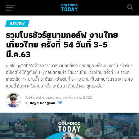
REVIEW
รวมโบรชัวร์สนามกอล์ฟ งานไทย
เที่ยวไทย ครั้งที่ 54 วันที่ 3-5
มี.ค.63
golfdiggTODAY สำรวจราคาสนามกอล์ฟที่มาออกบูธ พร้อมขนเอาโบรชัวร์มา
อัปเดตให้ ได้ดูกันเต็ม ๆ ก่อนตัดสินใจ โดยงานไทยเที่ยวไทย ครั้งที่ 54 รวมที่
เที่ยวเด็ด 77 ย่านน้ำ จะจัดระหว่างวันที่ 5 – 8 มี.ค. ที่ไบเทคบางนา ราคาพิเศษ
แบบนี้ มีเฉพาะในงานเท่านั้น จะมีสนามไหนบ้างมาดูเลยครับ
Published
6 years ago
on
March 6, 2020
By
Boyd Pongsak