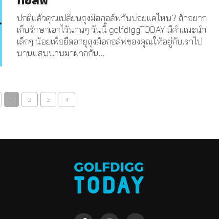
ปกติแล้วคุณเปลี่ยนถุงมือกอล์ฟกันบ่อยแค่ไหน? ถ้าอยาก
เก็บรักษาเอาไว้นานๆ วันนี้ golfdiggTODAY มีคำแนะนำ
เล็กๆ น้อยเพื่อยืดอายุถุงมือกอล์ฟของคุณให้อยู่กับเราไป
นานแสนนานมาฝากกัน...
1
2
3
4