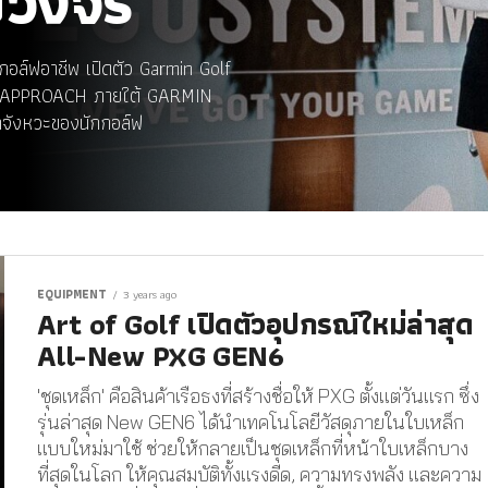
บวงจร
ักกอล์ฟอาชีพ เปิดตัว Garmin Golf
ีรีย์ APPROACH ภายใต้ GARMIN
จังหวะของนักกอล์ฟ
EQUIPMENT
3 years ago
Art of Golf เปิดตัวอุปกรณ์ใหม่ล่าสุด
All-New PXG GEN6
'ชุดเหล็ก' คือสินค้าเรือธงที่สร้างชื่อให้ PXG ตั้งแต่วันแรก ซึ่ง
รุ่นล่าสุด New GEN6 ได้นำเทคโนโลยีวัสดุภายในใบเหล็ก
แบบใหม่มาใช้ ช่วยให้กลายเป็นชุดเหล็กที่หน้าใบเหล็กบาง
ที่สุดในโลก ให้คุณสมบัติทั้งแรงดีด, ความทรงพลัง และความ