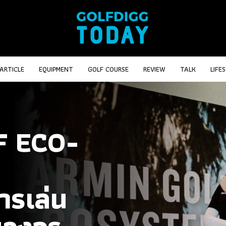
ARTICLE
EQUIPMENT
GOLF COURSE
REVIEW
TALK
LIFE
F ECO-
รเล่น