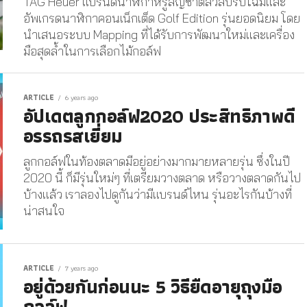
TAG Heuer แบรนด์นาฬิกาหรูสัญชาติสวิสปรับโฉมและ
อัพเกรดนาฬิกาคอนเน็กเต็ด Golf Edition รุ่นยอดนิยม โดย
นำเสนอระบบ Mapping ที่ได้รับการพัฒนาใหม่และเครื่อง
มือสุดล้ำในการเลือกไม้กอล์ฟ
ARTICLE
6 years ago
อัปเดตลูกกอล์ฟ2020 ประสิทธิภาพดี
อรรถรสเยี่ยม
ลูกกอล์ฟในท้องตลาดมีอยู่อย่างมากมายหลายรุ่น ซึ่งในปี
2020 นี้ ก็มีรุ่นใหม่ๆ ที่เตรียมวางตลาด หรือวางตลาดกันไป
บ้างแล้ว เราลองไปดูกันว่ามีแบรนด์ไหน รุ่นอะไรกันบ้างที่
น่าสนใจ
ARTICLE
7 years ago
อยู่ด้วยกันก่อนนะ 5 วิธียืดอายุถุงมือ
กอล์ฟ