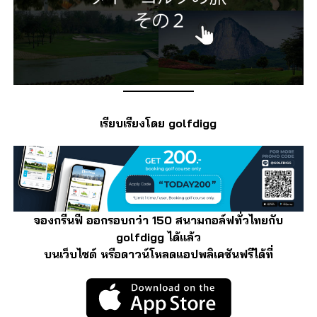
เรียบเรียงโดย golfdigg
จองกรีนฟี ออกรอบกว่า 150 สนามกอล์ฟทั่วไทยกับ
golfdigg ได้แล้ว
บนเว็บไซต์ หรือดาวน์โหลดแอปพลิเคชันฟรีได้ที่