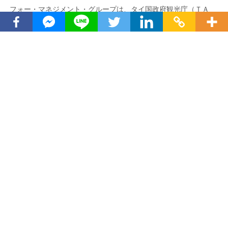
フォー・マネジメント・グループは、タイ国政府観光庁（ＴＡ
Ｔ）と提携し、トラベル・デイリー・メディア（ＴＤＭ）及び
ザ・タイガーの両社をメディアパートナーとして、このイベント
を開催します。
Published
2 years ago
on
August 21, 2024
By
golfdigg
このイベントは、2024年9月11日にバンコクのロイヤルレ
イクサイドゴルフコースで、また2024年9月27日から29
日にレッドマウンテンゴルフクラブとラグーナゴルフプ
ーケットで開催されます。プーケットでは、ゴルファー
は、ラグーナプーケットの一部であるアンサナホテルに
滞在します。このホテルは、プーケットで最も美しいビ
ーチの一つである５kmにわたって曲折するバンタオビー
チにあります。ゴルファーは、旅行中に、ゴルフ以外に
も多くのことを楽しめるでしょう。
各イベントでは、素晴らしいゴルフコースでのプレーと
タイ南部の最高の料理を堪能できます。数十万バーツの