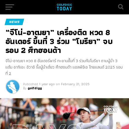
NEWS
“จีโน่-อาฒยา” เครื่องติด หวด 8
อันเดอร์ ขึ้นที่ 3 ร่วม “โมรียา” จบ
รอบ 2 ศึกฮอนด้า
จีโน่-อาฒยา หวด 8 อันเดอร์พาร์ ทะยานขึ้นที่ 3 ร่วมกับโมรียา ตามผู้นำ 3
แต้ม อากิเอะ อิวาอิ รั้งผู้นำเดี่ยว ศึกฮอนด้า แอลพีจีเอ ไทยแลนด์ 2025 รอบ
ที่ 2
Published
1 year ago
on
February 21, 2025
By
golfdigg