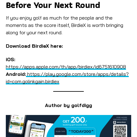
Before Your Next Round
If you enjoy golf as much for the people and the
moments as the score itself, BirdieX is worth bringing
along for your next round.
Download BirdieX here:
iOS:
https://apps.apple.com/th/app/birdiex/id6751610908
Android:
https://play.google.com/store/apps/details?
id=com.golinkgain.birdiex
Author by golfdigg