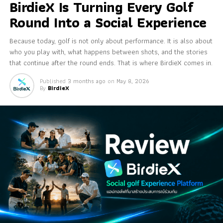
BirdieX Is Turning Every Golf
Round Into a Social Experience
Because today, golf is not only about performance. It is also about
who you play with, what happens between shots, and the stories
that continue after the round ends. That is where BirdieX comes in.
Published
3 months ago
on
May 8, 2026
By
BirdieX