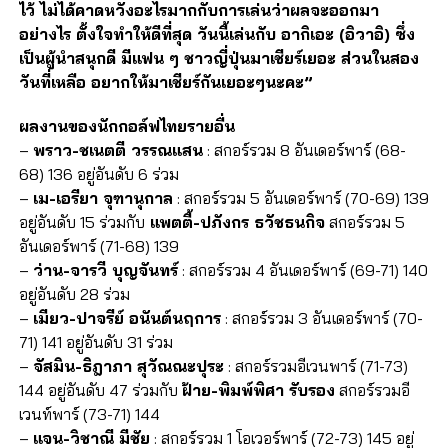
ไว้ ไม่ได้คาดหวังอะไรมากกับการเล่นว่าผลจะออกมา
อย่างไร ตั้งใจทำให้ดีที่สุด วันนี้เล่นกับ อากิเอะ (อิวาอิ) ซึ่ง
เป็นผู้นำสนุกดี มีแฟน ๆ ชาวญี่ปุ่นมาเชียร์เยอะ ส่วนในสอง
วันที่เหลือ อยากให้มาเชียร์กันเยอะๆนะคะ”
ผลงานของนักกอล์ฟไทยรายอื่น
–
พราว-ชเนตตี วรรณแสน
: สกอร์รวม 8 อันเดอร์พาร์ (68-
68) 136 อยู่อันดับ 6 ร่วม
–
เม-เอรียา จุฑานุกาล
: สกอร์รวม 5 อันเดอร์พาร์ (70-69) 139
อยู่อันดับ 15 ร่วมกับ
แพตตี้-ปภังกร ธวัชธนกิจ
สกอร์รวม 5
อันเดอร์พาร์ (71-68) 139
–
ว่าน-จารวี บุญจันทร์
: สกอร์รวม 4 อันเดอร์พาร์ (69-71) 140
อยู่อันดับ 28 ร่วม
–
เมียว-ปาจรีย์ อนันต์นฤการ
: สกอร์รวม 3 อันเดอร์พาร์ (70-
71) 141 อยู่อันดับ 31 ร่วม
–
จัสมิน-ธิฎาภา สุวัณณะปุระ
: สกอร์รวมอีเวนพาร์ (71-73)
144 อยู่อันดับ 47 ร่วมกับ
ฝ้าย-พิมพ์พิศา รับรอง
สกอร์รวมอี
เวนท์พาร์ (73-71) 144
–
แจน-วิชาณี มีชัย
: สกอร์รวม 1 โอเวอร์พาร์ (72-73) 145 อยู่