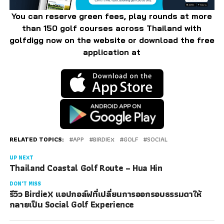
You can reserve green fees, play rounds at more
than 150 golf courses across Thailand with
golfdigg now on the website or download the free
application at
RELATED TOPICS:
APP
BIRDIEX
GOLF
SOCIAL
UP NEXT
Thailand Coastal Golf Route – Hua Hin
DON'T MISS
รีวิว BirdieX แอปกอล์ฟที่เปลี่ยนการออกรอบธรรมดาให้
กลายเป็น Social Golf Experience