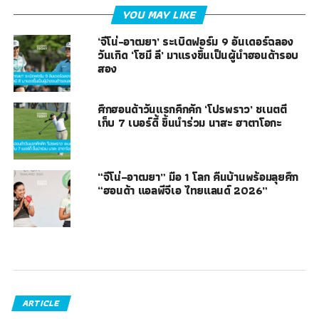
YOU MAY LIKE
‘จีโน่-อาฒยา’ ระเบิดฟอร์ม 9 อันเดอร์ฉลอง
วันเกิด ‘โซมี ลี’ มาแรงขึ้นเป็นผู้นำฮอนด้ารอบ
สอง
ศึกฮอนด้าวันแรกคึกคัก ‘โปรพราว’ ชเนตตี
เก็บ 7 เบอร์ดี้ ขึ้นนำร่วม นาสะ ฮาตาโอกะ
“จีโน่–อาฒยา” มือ 1 โลก คืนบ้านพร้อมลุยศึก
“ฮอนด้า แอลพีจีเอ ไทยแลนด์ 2026”
ARTICLE