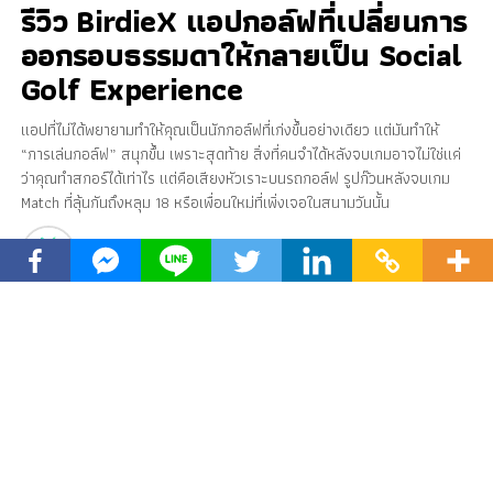
รีวิว BirdieX แอปกอล์ฟที่เปลี่ยนการ
ออกรอบธรรมดาให้กลายเป็น Social
Golf Experience
แอปที่ไม่ได้พยายามทำให้คุณเป็นนักกอล์ฟที่เก่งขึ้นอย่างเดียว แต่มันทำให้
“การเล่นกอล์ฟ” สนุกขึ้น เพราะสุดท้าย สิ่งที่คนจำได้หลังจบเกมอาจไม่ใช่แค่
ว่าคุณทำสกอร์ได้เท่าไร แต่คือเสียงหัวเราะบนรถกอล์ฟ รูปก๊วนหลังจบเกม
Match ที่ลุ้นกันถึงหลุม 18 หรือเพื่อนใหม่ที่เพิ่งเจอในสนามวันนั้น
Published
3 months ago
on
May 8, 2026
By
BirdieX