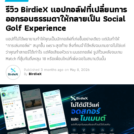
รีวิว BirdieX แอปกอล์ฟที่เปลี่ยนการ
ออกรอบธรรมดาให้กลายเป็น Social
Golf Experience
แอปที่ไม่ได้พยายามทำให้คุณเป็นนักกอล์ฟที่เก่งขึ้นอย่างเดียว แต่มันทำให้
“การเล่นกอล์ฟ” สนุกขึ้น เพราะสุดท้าย สิ่งที่คนจำได้หลังจบเกมอาจไม่ใช่แค่
ว่าคุณทำสกอร์ได้เท่าไร แต่คือเสียงหัวเราะบนรถกอล์ฟ รูปก๊วนหลังจบเกม
Match ที่ลุ้นกันถึงหลุม 18 หรือเพื่อนใหม่ที่เพิ่งเจอในสนามวันนั้น
Published
3 months ago
on
May 8, 2026
By
BirdieX