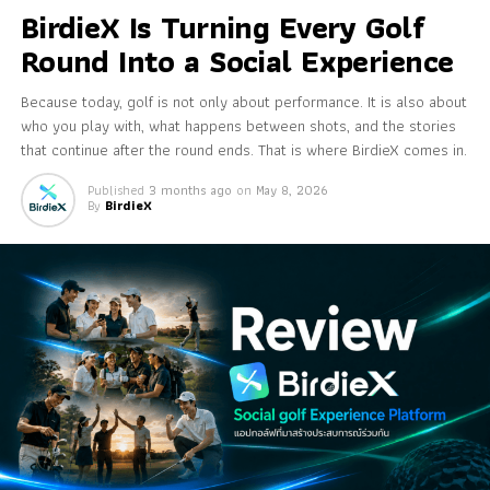
BirdieX Is Turning Every Golf
Round Into a Social Experience
Because today, golf is not only about performance. It is also about
who you play with, what happens between shots, and the stories
that continue after the round ends. That is where BirdieX comes in.
Published
3 months ago
on
May 8, 2026
By
BirdieX