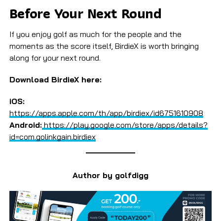
Before Your Next Round
If you enjoy golf as much for the people and the
moments as the score itself, BirdieX is worth bringing
along for your next round.
Download BirdieX here:
iOS:
https://apps.apple.com/th/app/birdiex/id6751610908
Android:
https://play.google.com/store/apps/details?
id=com.golinkgain.birdiex
Author by golfdigg