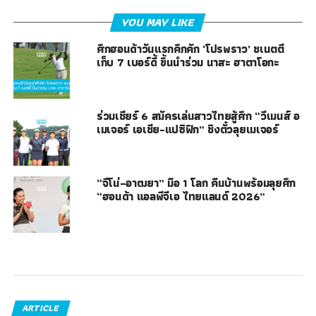
YOU MAY LIKE
ศึกฮอนด้าวันแรกคึกคัก ‘โปรพราว’ ชเนตตี
เก็บ 7 เบอร์ดี้ ขึ้นนำร่วม นาสะ ฮาตาโอกะ
ร่วมเชียร์ 6 สมัครเล่นสาวไทยสู้ศึก “วีเมนส์ อ
เมเจอร์ เอเชีย-แปซิฟิก” ชิงตั๋วลุยเมเจอร์
“จีโน่–อาฒยา” มือ 1 โลก คืนบ้านพร้อมลุยศึก
“ฮอนด้า แอลพีจีเอ ไทยแลนด์ 2026”
ARTICLE