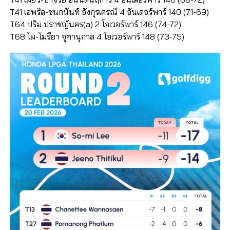
T41 เอพริล-ชนกนันท์ อังกุรเศรณี 4 อันเดอร์พาร์ 140 (71-69)
T64 ปริม ปราชญ์นคร(a) 2 โอเวอร์พาร์ 146 (74-72)
T68 โม-โมรียา จุฑานุกาล 4 โอเวอร์พาร์ 148 (73-75)