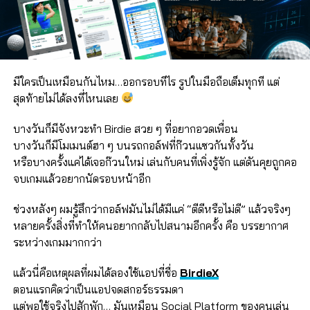
มีใครเป็นเหมือนกันไหม…ออกรอบทีไร รูปในมือถือเต็มทุกที แต่
สุดท้ายไม่ได้ลงที่ไหนเลย
บางวันก็มีจังหวะทำ Birdie สวย ๆ ที่อยากอวดเพื่อน
บางวันก็มีโมเมนต์ฮา ๆ บนรถกอล์ฟที่ก๊วนแซวกันทั้งวัน
หรือบางครั้งแค่ได้เจอก๊วนใหม่ เล่นกับคนที่เพิ่งรู้จัก แต่ดันคุยถูกคอ
จบเกมแล้วอยากนัดรอบหน้าอีก
ช่วงหลังๆ ผมรู้สึกว่ากอล์ฟมันไม่ได้มีแค่ “ตีดีหรือไม่ดี” แล้วจริงๆ
หลายครั้งสิ่งที่ทำให้คนอยากกลับไปสนามอีกครั้ง คือ บรรยากาศ
ระหว่างเกมมากกว่า
แล้วนี่คือเหตุผลที่ผมได้ลองใช้แอปที่ชื่อ
BirdieX
ตอนแรกคิดว่าเป็นแอปจดสกอร์ธรรมดา
แต่พอใช้จริงไปสักพัก… มันเหมือน Social Platform ของคนเล่น