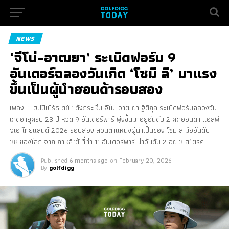
NEWS
‘จีโน่-อาฒยา’ ระเบิดฟอร์ม 9
อันเดอร์ฉลองวันเกิด ‘โซมี ลี’ มาแรง
ขึ้นเป็นผู้นำฮอนด้ารอบสอง
เพลง “แฮปปี้เบิร์ธเดย์” ดังกระหึ่ม จีโน่-อาฒยา ฐิติกุล ระเบิดฟอร์มฉลองวัน
เกิดอายุครบ 23 ปี หวด 9 อันเดอร์พาร์ พุ่งขึ้นมาอยู่อันดับ 2 ศึกฮอนด้า แอลพี
จีเอ ไทยแลนด์ 2026 รอบสอง ส่วนตำแหน่งผู้นำเป็นของ โซมี ลี มืออันดับ
38 ของโลก จากเกาหลีใต้ ที่ทำ 11 อันเดอร์พาร์ นำอันดับ 2 อยู่ 3 สโตรค
Published
6 months ago
on
February 20, 2026
By
golfdigg