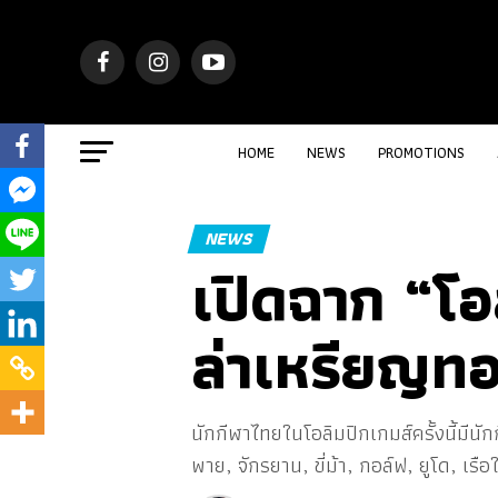
HOME
NEWS
PROMOTIONS
NEWS
เปิดฉาก “โอ
ล่าเหรียญทอ
นักกีฬาไทยในโอลิมปิกเกมส์ครั้งนี้มีนั
พาย, จักรยาน, ขี่ม้า, กอล์ฟ, ยูโด, เรือ