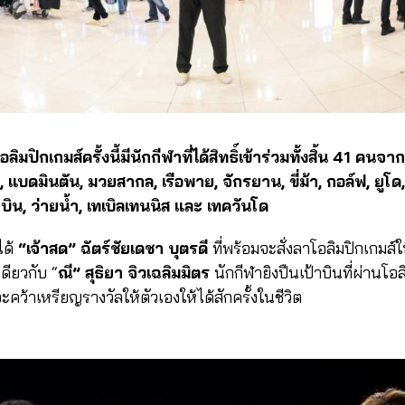
มปิกเกมส์ครั้งนี้มีนักกีฬาที่ได้สิทธิ์เข้าร่วมทั้งสิ้น 41 คนจ
บดมินตัน, มวยสากล, เรือพาย, จักรยาน, ขี่ม้า, กอล์ฟ, ยูโด, เ
ป้าบิน, ว่ายน้ำ, เทเบิลเทนนิส และ เทควันโด
ได้
“เจ้าสด” ฉัตร์ชัยเดชา บุตรดี
ที่พร้อมจะสั่งลาโอลิมปิกเกมส์
ดียวกับ “
ณี” สุธิยา จิวเฉลิมมิตร
นักกีฬายิงปืนเป้าบินที่ผ่านโอ
ป้าจะคว้าเหรียญรางวัลให้ตัวเองให้ได้สักครั้งในชีวิต