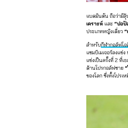
แบดมินตัน ถือว่ามีล
เคราะห์
และ
“ปอป้อ
ประเภทหญิงเดี่ยว
“
สำหรับ
กีฬากอล์ฟโอล
แชมป์เมเจอร์ลงแข่ง ท
แข่งเป็นครั้งที่ 2 ท
ด้านโปรกอล์ฟชาย
“
ของโลก ซึ่งทั้งโปรเ