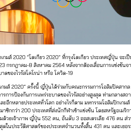
กมส์ 2020 “โตเกียว 2020” ที่กรุงโตเกียว ประเทศญี่ปุ่น จะเป
ี่ 23 กรกฎาคม-8 สิงหาคม 2564 หลังจากต้องเลื่อนการแข่งขันจาก
บาดของไวรัสโคโรน่า หรือ โควิด-19
เกมส์ 2020” ครั้งนี้ ญี่ปุ่นได้ร่วมกับคณะกรรมการโอลิมปิคสากล 
ารการป้องกันการแพร่ระบาดของไวรัสอย่างสูงสุด ท่ามกลางสถาน
และอีกหลายประเทศทั่วโลก อย่างไรก็ตาม มหกรรมโอลิมปิกเกมส์ 
ชิกกว่า 200 ประเทศที่ส่งนักกีฬาเข้าแข่งขัน โดยสหรัฐอเมริกา
มด้วยเจ้าภาพ ญี่ปุ่น 552 คน, อันดับ 3 ออสเตรเลีย 476 คน ส่วน 
ี่สุดในประวัติศาสตร์ของประเทศจำนวนทั้งสิ้น 431 คน และเยอรมน