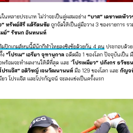
ุ้นในหลายประเภท ไม่ว่าจะเป็นคู่ผสมอย่าง
“บาส” เดชาพลพัววร
” ทรัพย์สิรี แต้รัตนชัย
ถูกจัดให้เป็นคู่มือวาง 3 ของรายการ รว
เมย์” รัชนก อินทนนท์
ิมปิกเกมส์หนนี้มีนักกีฬาไทยลงชิงชัยด้วยกัน 4 คน
ประกอบด้วย 
ั้ง
“โปรเม” เอรียา จุฑานุกาล
อดีตมือ 1 ของโลก ปัจจุบันเป็น 
ี่เธอพร้อมจะทำผลงานให้ดีที่สุด และ “
โปรเหมียว” ปภังกร ธวัชธน
โปรแจ๊ส” อติวิชญ์ เจนวัฒนานนท์
มือ 129 ของโลก และ
กัญจน
หมียว โปรแจ๊ส และโปรกัญจน์ จะลงแข่งเป็นครั้งแรก