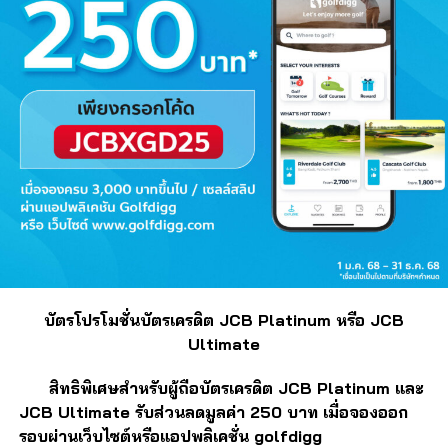
บัตรโปรโมชั่นบัตรเครดิต JCB Platinum หรือ JCB
Ultimate
สิทธิพิเศษสำหรับผู้ถือบัตรเครดิต JCB Platinum และ
JCB Ultimate รับส่วนลดมูลค่า 250 บาท เมื่อจองออก
รอบผ่านเว็บไซต์หรือแอปพลิเคชั่น golfdigg