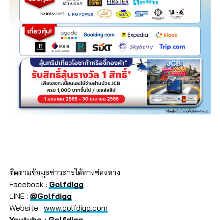
ติดตามข้อมูลข่าวสารได้ทางช่องทาง
Facebook :
Golfdigg
LINE :
@Golfdigg
Website :
www.golfdigg.com
Youtube :
Golfdigg