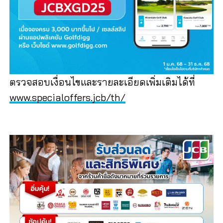
ตรวจสอบเงื่อนไขและรายละเอียดเพิ่มเติมได้ที่
www.specialoffers.jcb/th/