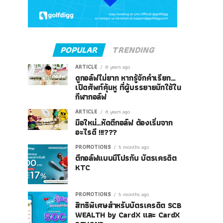
POPULAR
TRENDING
ARTICLE
8 years ago
ดูกอล์ฟไม่ยาก หากรู้จักคำเรียก…
เปิดศัพท์คุ้นหู ที่ผู้บรรยายมักใช้ใน
กีฬากอล์ฟ
ARTICLE
8 years ago
มือใหม่…หัดตีกอล์ฟ ต้องเริ่มจาก
อะไรดี !!!???
PROMOTIONS
5 months ago
ตีกอล์ฟแบบมีโปรกับ บัตรเครดิต
KTC
PROMOTIONS
5 months ago
สิทธิพิเศษสำหรับบัตรเครดิต SCB
WEALTH by CardX และ CardX