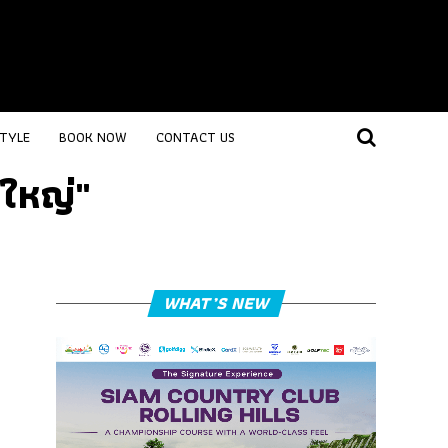
STYLE
BOOK NOW
CONTACT US
งใหญ่"
WHAT’S NEW