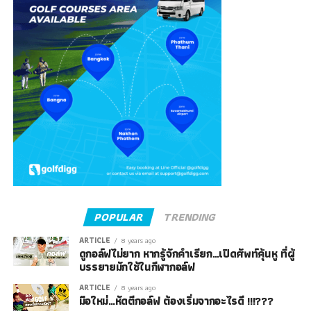
POPULAR
TRENDING
ARTICLE
8 years ago
ดูกอล์ฟไม่ยาก หากรู้จักคำเรียก…เปิดศัพท์คุ้นหู ที่ผู้
บรรยายมักใช้ในกีฬากอล์ฟ
ARTICLE
8 years ago
มือใหม่…หัดตีกอล์ฟ ต้องเริ่มจากอะไรดี !!!???