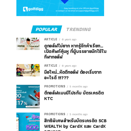
POPULAR
TRENDING
ARTICLE
8 years ago
ดูกอล์ฟไม่ยาก หากรู้จักคำเรียก…
เปิดศัพท์คุ้นหู ที่ผู้บรรยายมักใช้ใน
กีฬากอล์ฟ
ARTICLE
8 years ago
มือใหม่…หัดตีกอล์ฟ ต้องเริ่มจาก
อะไรดี !!!???
PROMOTIONS
5 months ago
ตีกอล์ฟแบบมีโปรกับ บัตรเครดิต
KTC
PROMOTIONS
5 months ago
สิทธิพิเศษสำหรับบัตรเครดิต SCB
WEALTH by CardX และ CardX