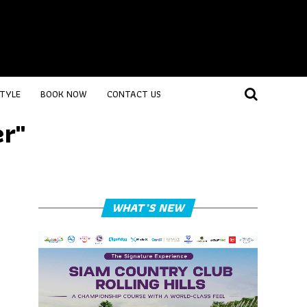
STYLE
BOOK NOW
CONTACT US
r"
WHAT’S NEW