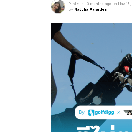
Published
3 months ago
on
May 15,
By
Natcha Pajaidee