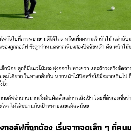
โฟกัสไปที่การพยายามตีให้ไกล หรือเพิ่มความเร็วหัวไม้ แต่กลับมอ
ศทางของลูกกอล์ฟ ซึ่งถูกกำหนดจากเพียงสองปัจจัยหลัก คือ หน้าไ
เล็กน้อย ลูกก็มีแนวโน้มจะพุ่งออกไปทางขวา และถ้าวงสวิงตัดจาก
ควบคุมได้ยาก ในทางกลับกัน หากหน้าไม้ปิดหรือใช้มือมากเกินไป ก
้งใจ
กกอล์ฟจำนวนมากเริ่มต้นผิดตั้งแต่การเล็งเป้า โดยที่ตัวเองเชื่อว่าเล
ะโพกไม่ได้ขนานกับเป้าหมายเลยแม้แต่น้อย
งกอล์ฟที่ถูกต้อง เริ่มจากจุดเล็ก ๆ ที่คน