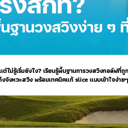
ต่ไม่รู้เริ่มยังไง? เรียนรู้พื้นฐานการวงสวิงกอล์ฟที่ถู
นถึงจังหวะสวิง พร้อมเทคนิคแก้ slice แบบเข้าใจง่าย