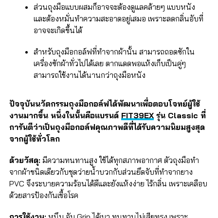
ส่วนถุงมือแบบผสมก็อาจจะต้องดูแลคล้ายๆ แบบหนัง
และต้องหมั่นทำความสะอาดอยู่เสมอ เพราะลดกลิ่นอับที่
อาจจะเกิดขึ้นได้
สำหรับถุงมือกอล์ฟที่ทำจากผ้านั้น สามารถถอดซักใน
เครื่องซักผ้าทั่วไปได้เลย ตากแดดพอแห้งเก็บเป็นคู่ๆ
สามารถใช้งานได้นานกว่าถุงมือหนัง
ปัจจุบันนวัตกรรมถุงมือกอล์ฟได้พัฒนาเพื่อตอบโจทย์ผู้ใช้
งานมากขึ้น หนึ่งในนั้นคือแบรนด์
FIT39EX
รุ่น Classic ที่
การันตีว่าเป็นถุงมือกอล์ฟคุณภาพดีที่ได้รับความนิยมสูงสุด
จากผู้ใช้ทั่วโลก
ด้วยวัสดุ:
มีความทนทานสูง ใช้ได้ทุกสภาพอากาศ ตัวถุงมือทำ
จากผ้าชนิดเดียวกับชุดว่ายน้ำบวกกับส่วนยึดจับที่ทำจากยาง
PVC จึงระบายความร้อนได้ดีและยังแห้งง่าย ไร้กลิ่น เพราะเคลือบ
ด้วยสารป้องกันเชื้อโรค
การใช้งาน:
หนึบ จับ Grip ได้เบา ทนทานไม่เสียทรง เพราะ