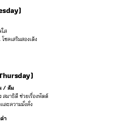
esday)
ดใส
น โชคเสริมสองเด้ง
(Thursday)
น / ส้ม
ง สมาธิดี ช่วยเรื่องพัตต์
และความมั่งคั่ง
/ ดำ