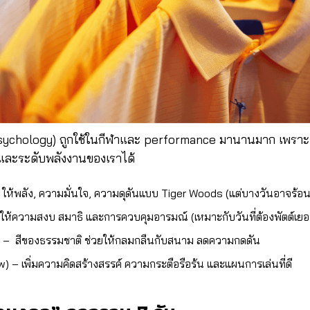
Psychology) ถูกใช้ในกีฬาและ performance มานานมาก เพราะ 
 และระดับพลังงานของเราได้
 ให้พลัง, ความมั่นใจ, ความดุดันแบบ Tiger Woods (แต่บางวันอาจร้อน
– ให้ความสงบ สมาธิ และการควบคุมอารมณ์ (เหมาะกับวันที่ต้องพัตต์เยอ
n) – สีของธรรมชาติ ช่วยให้กลมกลืนกับสนาม ลดความกดดัน
ow) – เพิ่มความคิดสร้างสรรค์ ความกระตือรือร้น และแผนการเล่นที่ดี