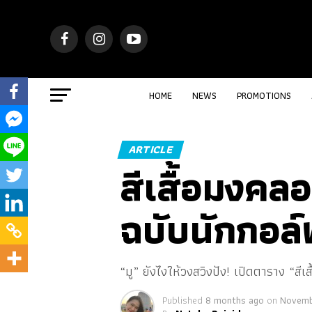
HOME
NEWS
PROMOTIONS
ARTICLE
สีเสื้อมงคล
ฉบับนักกอล์
“มู” ยังไงให้วงสวิงปัง! เปิดตาราง “ส
Published
8 months ago
on
Novemb