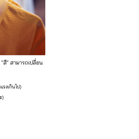
“สี” สามารถเปลี่ยน
แรงเกินไป)
ะ)