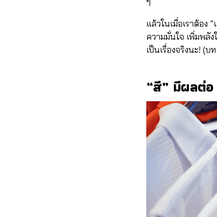
ๆ
แล้วในเมื่อเราต้อง “
ความมั่นใจ เพิ่มพลังใ
เป็นเรื่องจริงนะ! (
“สี” มีผลต่