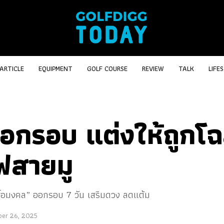
ARTICLE
EQUIPMENT
GOLF COURSE
REVIEW
TALK
LIFE
ออกรอบ แต่งให้ถูกโ
ฟสายมู
ีเสื้อมงคล” ออกรอบ 7 วัน เสริมดวง ลดแต้ม
er 26, 2025