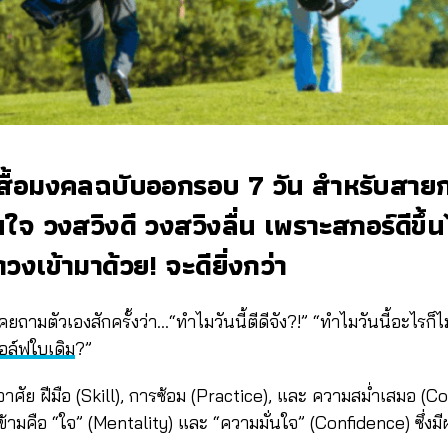
เสื้อมงคลฉบับออกรอบ 7 วัน สำหรับสาย
นใจ วงสวิงดี วงสวิงลื่น เพราะสกอร์ดีขึ้
วงเข้ามาด้วย! จะดียิ่งกว่า
ถามตัวเองสักครั้งว่า…“ทำไมวันนี้ตีดีจัง?!” “ทำไมวันนี้อะไรก็ไม่เ
อล์ฟใบเดิม
?”
งอาศัย ฝีมือ (Skill), การซ้อม (Practice), และ ความสม่ำเสมอ (
ข้ามคือ “ใจ” (Mentality) และ “ความมั่นใจ” (Confidence) ซึ่ง