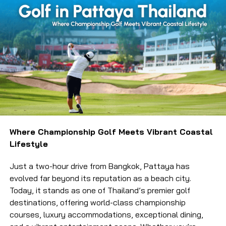
Where Championship Golf Meets Vibrant Coastal
Lifestyle
Just a two-hour drive from Bangkok, Pattaya has
evolved far beyond its reputation as a beach city.
Today, it stands as one of Thailand’s premier golf
destinations, offering world-class championship
courses, luxury accommodations, exceptional dining,