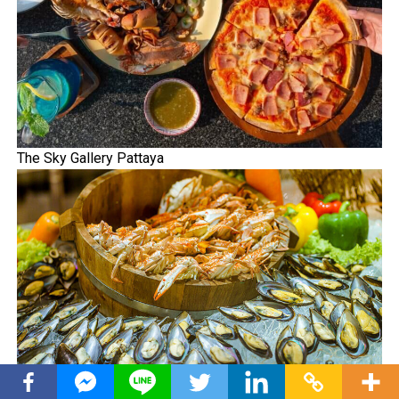
The Sky Gallery Pattaya