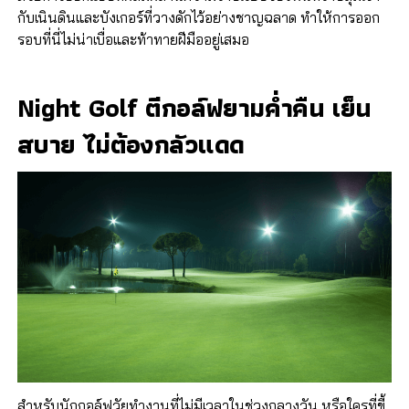
กับเนินดินและบังเกอร์ที่วางดักไว้อย่างชาญฉลาด ทำให้การออก
รอบที่นี่ไม่น่าเบื่อและท้าทายฝีมืออยู่เสมอ
Night Golf ตีกอล์ฟยามค่ำคืน เย็น
สบาย ไม่ต้องกลัวแดด
สำหรับนักกอล์ฟวัยทำงานที่ไม่มีเวลาในช่วงกลางวัน หรือใครที่ขี้