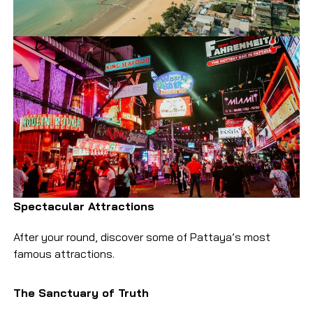
Spectacular Attractions
After your round, discover some of Pattaya’s most
famous attractions.
The Sanctuary of Truth