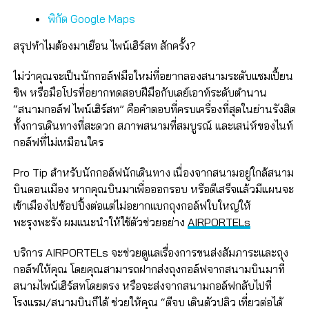
พิกัด Google Maps
สรุปทำไมต้องมาเยือน ไพน์เฮิร์สท สักครั้ง?
ไม่ว่าคุณจะเป็นนักกอล์ฟมือใหม่ที่อยากลองสนามระดับแชมเปี้ยน
ชิพ หรือมือโปรที่อยากทดสอบฝีมือกับเลย์เอาท์ระดับตำนาน
“สนามกอล์ฟ ไพน์เฮิร์สท” คือคำตอบที่ครบเครื่องที่สุดในย่านรังสิต
ทั้งการเดินทางที่สะดวก สภาพสนามที่สมบูรณ์ และเสน่ห์ของไนท์
กอล์ฟที่ไม่เหมือนใคร
Pro Tip สำหรับนักกอล์ฟนักเดินทาง เนื่องจากสนามอยู่ใกล้สนาม
บินดอนเมือง หากคุณบินมาเพื่อออกรอบ หรือตีเสร็จแล้วมีแผนจะ
เข้าเมืองไปช้อปปิ้งต่อแต่ไม่อยากแบกถุงกอล์ฟใบใหญ่ให้
พะรุงพะรัง ผมแนะนำให้ใช้ตัวช่วยอย่าง
AIRPORTELs
บริการ AIRPORTELs จะช่วยดูแลเรื่องการขนส่งสัมภาระและถุง
กอล์ฟให้คุณ โดยคุณสามารถฝากส่งถุงกอล์ฟจากสนามบินมาที่
สนามไพน์เฮิร์สทโดยตรง หรือจะส่งจากสนามกอล์ฟกลับไปที่
โรงแรม/สนามบินก็ได้ ช่วยให้คุณ “ตีจบ เดินตัวปลิว เที่ยวต่อได้