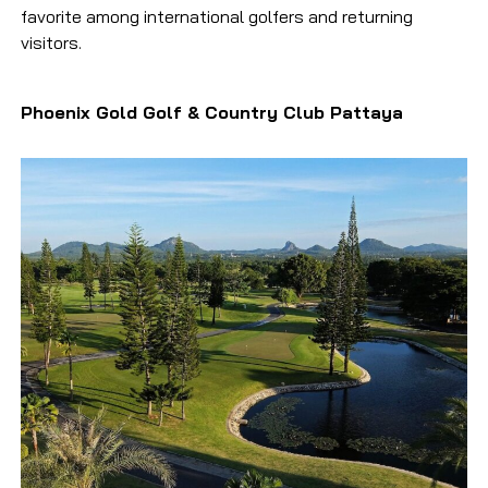
favorite among international golfers and returning
visitors.
Phoenix Gold Golf & Country Club Pattaya