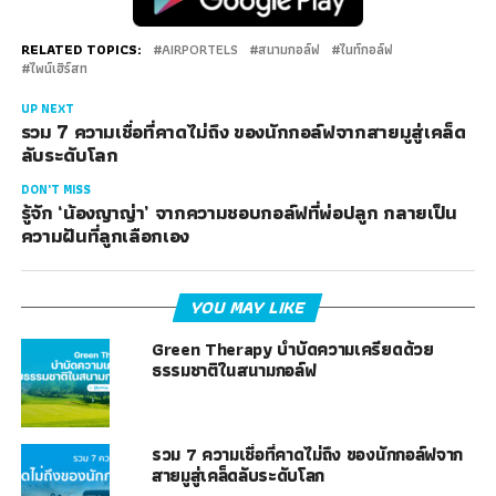
RELATED TOPICS:
AIRPORTELS
สนามกอล์ฟ
ไนท์กอล์ฟ
ไพน์เฮิร์สท
UP NEXT
รวม 7 ความเชื่อที่คาดไม่ถึง ของนักกอล์ฟจากสายมูสู่เคล็ด
ลับระดับโลก
DON'T MISS
รู้จัก ‘น้องญาญ่า’ จากความชอบกอล์ฟที่พ่อปลูก กลายเป็น
ความฝันที่ลูกเลือกเอง
YOU MAY LIKE
Green Therapy บำบัดความเครียดด้วย
ธรรมชาติในสนามกอล์ฟ
รวม 7 ความเชื่อที่คาดไม่ถึง ของนักกอล์ฟจาก
สายมูสู่เคล็ดลับระดับโลก