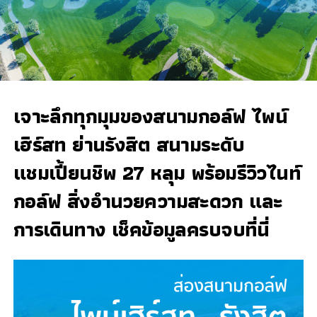
เจาะลึกทุกมุมของสนามกอล์ฟ ไพน์
เฮิร์สท ย่านรังสิต สนามระดับ
แชมเปี้ยนชิพ 27 หลุม พร้อมรีวิวไนท์
กอล์ฟ สิ่งอำนวยความสะดวก และ
การเดินทาง เช็คข้อมูลครบจบที่นี่