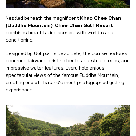
Nestled beneath the magnificent
Khao Chee Chan
(Buddha Mountain)
,
Chee Chan Golf Resort
combines breathtaking scenery with world-class
conditioning.
Designed by Golfplan’s David Dale, the course features
generous fairways, pristine bentgrass-style greens, and
impressive water features. Every hole enjoys
spectacular views of the famous Buddha Mountain,
creating one of Thailand’s most photographed golfing
experiences.