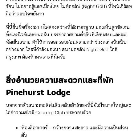
ร้อน ไม่อยากสู้แดดเมืองไทย ไนท์กอล์ฟ (Night Golf) ที่ไพน์เฮิร์สท
ถือว่าตอบโจทย์มาก
ที่นี่ขึ้นชื่อเรื่องระบบไฟส่องสว่างที่ได้มาตรฐาน มองเห็นลูกชัดเจน
ทั้งแฟร์เวย์และบนกรีน บรรยากาศยามค่ำคืนที่เงียบสงบและลม
พัดเย็นสบาย ทำให้การออกรอบผ่อนคลายกว่าช่วงกลางวันเป็น
อย่างมาก ใครที่กำลังมองหา สนามกอล์ฟ Night Golf ใกล้
กรุงเทพ ต้องห้ามพลาดที่นี่ครับ
สิ่งอำนวยความสะดวกและที่พัก
Pinehurst Lodge
นอกจากตัวสนามกอล์ฟแล้ว คลับเฮ้าส์ของที่นี่ยังมีขนาดใหญ่และ
โอ่อ่าตามสไตล์ Country Club ประกอบด้วย
ห้องล็อกเกอร์ – กว้างขวาง สะอาด และมีความเป็นส่วน
ตัว