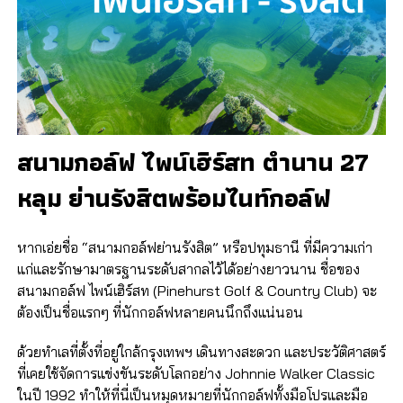
สนามกอล์ฟ ไพน์เฮิร์สท ตำนาน 27
หลุม ย่านรังสิตพร้อมไนท์กอล์ฟ
หากเอ่ยชื่อ “สนามกอล์ฟย่านรังสิต” หรือปทุมธานี ที่มีความเก่า
แก่และรักษามาตรฐานระดับสากลไว้ได้อย่างยาวนาน ชื่อของ
สนามกอล์ฟ ไพน์เฮิร์สท (Pinehurst Golf & Country Club) จะ
ต้องเป็นชื่อแรกๆ ที่นักกอล์ฟหลายคนนึกถึงแน่นอน
ด้วยทำเลที่ตั้งที่อยู่ใกล้กรุงเทพฯ เดินทางสะดวก และประวัติศาสตร์
ที่เคยใช้จัดการแข่งขันระดับโลกอย่าง Johnnie Walker Classic
ในปี 1992 ทำให้ที่นี่เป็นหมุดหมายที่นักกอล์ฟทั้งมือโปรและมือ