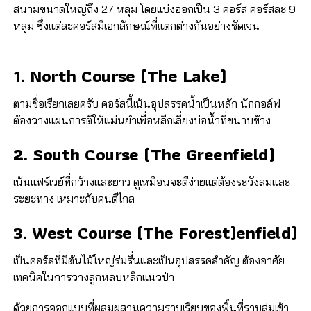
สนามขนาดใหญ่ถึง 27 หลุม โดยแบ่งออกเป็น 3 คอร์ส คอร์สละ 9
หลุม ซึ่งแต่ละคอร์สมีเอกลักษณ์ที่แตกต่างกันอย่างชัดเจน
1.
North Course (The Lake)
ตามชื่อเรียกเลยครับ คอร์สนี้เน้นอุปสรรคน้ำเป็นหลัก นักกอล์ฟ
ต้องวางแผนการตีให้แม่นยำเพื่อหลีกเลี่ยงบ่อน้ำที่ขนาบข้าง
2.
South Course (The Greenfield)
เน้นแฟร์เวย์ที่กว้างและยาว ดูเหมือนจะตีง่ายแต่ต้องระวังลมและ
ระยะทาง เหมาะกับคนตีไกล
3. West Course (The Forest)
enfield)
เป็นคอร์สที่มีต้นไม้ใหญ่ร่มรื่นและเป็นอุปสรรคสำคัญ ต้องอาศัย
เทคนิคในการวางลูกหลบหลีกแนวป่า
ด้วยการออกแบบที่ผสมผสานความราบเรียบของพื้นที่ราบลุ่มเข้า