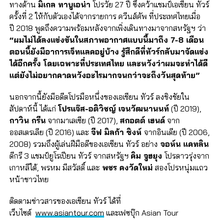
ทางด้าน
มิเกล ทาบูเอน่า
โปรวัย 27 ปี ซึ่งคว้าแชมป์เอเชียน ทัวร์
ครั้งที่ 2 ให้กับตัวเองได้จากรายการ ควีนส์คัพ ที่ประเทศไทยเมื่อ
ปี 2018 พูดถึงความพร้อมหลังจากเพิ่งเดินทางมาจากสหรัฐฯ ว่า
“ผมไม่ได้ลงแข่งขันในสภาพอากาศแบบนี้มาถึง 7-8 เดือน
ตอนนี้ยังมีอาการเจ็ทแลคอยู่บ้าง รู้สึกดีที่ทัวร์กลับมาจัดแข่ง
ได้อีกครั้ง โดยเฉพาะที่ประเทศไทย และหวังว่าผมจะทำได้ดี
แต่ยังไม่อยากคาดหวังอะไรมากจนกว่าจะถึงวันสุดท้าย”
นอกจากนี้ยังมีอดีตโปรมือหนึ่งของเอเชียน ทัวร์ ลงชิงชัยใน
สัปดาห์นี้ ได้แก่
โปรแจ๊ส-อติวิชญ์ เจนวัฒนานนท์
(ปี 2019),
กาวิน กรีน
จากมาเลเซีย (ปี 2017),
สกอตต์ เฮนด์
จาก
ออสเตรเลีย (ปี 2016) และ
จีฟ มิลก้า ซิงห์
จากอินเดีย (ปี 2006,
2008) รวมถึงผู้เล่นฝีมือดีของเอเชียน ทัวร์ อย่าง
จอห์น แคทลิน
ดีกรี 3 แชมป์ยูโรเปียน ทัวร์ จากสหรัฐฯ
คิม จูฮยุง
โปรดาวรุ่งจาก
เกาหลีใต้, พรหม มีสวัสดิ์ และ
พชร คงวัดใหม่
สองโปรหนุ่มแถว
หน้าชาวไทย
ติดตามข่าวสารของเอเชียน ทัวร์ ได้ที่
เว็บไซต์
www.asiantour.com
และเฟซบุ๊ก Asian Tour