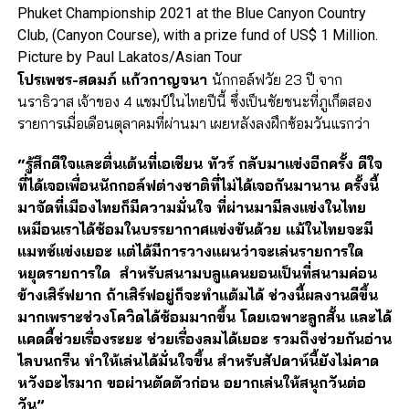
Phuket Championship 2021 at the Blue Canyon Country
Club, (Canyon Course), with a prize fund of US$ 1 Million.
Picture by Paul Lakatos/Asian Tour
โปรเพชร-สดมภ์ แก้วกาญจนา
นักกอล์ฟวัย 23 ปี จาก
นราธิวาส เจ้าของ 4 แชมป์ในไทยปีนี้ ซึ่งเป็นชัยชนะที่ภูเก็ตสอง
รายการเมื่อเดือนตุลาคมที่ผ่านมา เผยหลังลงฝึกซ้อมวันแรกว่า
“รู้สึกดีใจและตื่นเต้นที่เอเชียน ทัวร์ กลับมาแข่งอีกครั้ง ดีใจ
ที่ได้เจอเพื่อนนักกอล์ฟต่างชาติที่ไม่ได้เจอกันมานาน ครั้งนี้
มาจัดที่เมืองไทยก็มีความมั่นใจ ที่ผ่านมามีลงแข่งในไทย
เหมือนเราได้ซ้อมในบรรยากาศแข่งขันด้วย แม้ในไทยจะมี
แมทช์แข่งเยอะ แต่ได้มีการวางแผนว่าจะเล่นรายการใด
หยุดรายการใด สำหรับสนามบลูแคนยอนเป็นที่สนามค่อน
ข้างเสิร์ฟยาก ถ้าเสิร์ฟอยู่ก็จะทำแต้มได้ ช่วงนี้ผลงานดีขึ้น
มากเพราะช่วงโควิดได้ซ้อมมากขึ้น โดยเฉพาะลูกสั้น และได้
แคดดี้ช่วยเรื่องระยะ ช่วยเรื่องลมได้เยอะ รวมถึงช่วยกันอ่าน
ไลบนกรีน ทำให้เล่นได้มั่นใจขึ้น สำหรับสัปดาห์นี้ยังไม่คาด
หวังอะไรมาก ขอผ่านตัดตัวก่อน อยากเล่นให้สนุกวันต่อ
วัน”