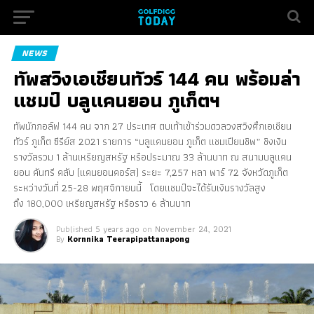
NEWS
ทัพสวิงเอเชียนทัวร์ 144 คน พร้อมล่า
แชมป์ บลูแคนยอน ภูเก็ตฯ
ทัพนักกอล์ฟ 144 คน จาก 27 ประเทศ ตบเท้าเข้าร่วมดวลวงสวิงศึกเอเชียน
ทัวร์ ภูเก็ต ซีรีย์ส 2021 รายการ “บลูแคนยอน ภูเก็ต แชมเปียนชิพ” ชิงเงิน
รางวัลรวม 1 ล้านเหรียญสหรัฐ หรือประมาณ 33 ล้านบาท ณ สนามบลูแคน
ยอน คันทรี คลับ (แคนยอนคอร์ส) ระยะ 7,257 หลา พาร์ 72 จังหวัดภูเก็ต
ระหว่างวันที่ 25-28 พฤศจิกายนนี้ โดยแชมป์จะได้รับเงินรางวัลสูง
ถึง 180,000 เหรียญสหรัฐ หรือราว 6 ล้านบาท
Published
5 years ago
on
November 24, 2021
By
Kornnika Teerapipattanapong