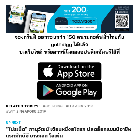
จองกรีนฟี ออกรอบกว่า 150 สนามกอล์ฟทั่วไทยกับ
golfdigg ได้แล้ว
บนเว็บไซต์ หรือดาวน์โหลดแอปพลิเคชันฟรีได้ที่
RELATED TOPICS:
GOLFDIGG
ITB ASIA 2019
WIT SINGAPORE 2019
UP NEXT
“โปรเน็ด” ภานุวัฒน์ เฉือนหนึ่งสโตรก ปลดล็อกแชมป์อาชีพ
แรกศึกบีจี บางกอก โอเพ่น