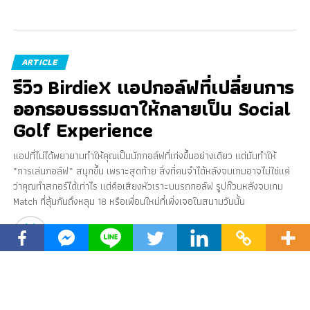
ARTICLE
รีวิว BirdieX แอปกอล์ฟที่เปลี่ยนการ
ออกรอบธรรมดาให้กลายเป็น Social
Golf Experience
แอปที่ไม่ได้พยายามทำให้คุณเป็นนักกอล์ฟที่เก่งขึ้นอย่างเดียว แต่มันทำให้
“การเล่นกอล์ฟ” สนุกขึ้น เพราะสุดท้าย สิ่งที่คนจำได้หลังจบเกมอาจไม่ใช่แค่
ว่าคุณทำสกอร์ได้เท่าไร แต่คือเสียงหัวเราะบนรถกอล์ฟ รูปก๊วนหลังจบเกม
Match ที่ลุ้นกันถึงหลุม 18 หรือเพื่อนใหม่ที่เพิ่งเจอในสนามวันนั้น
Published
3 months ago
on
May 8, 2026
By
BirdieX