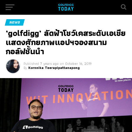
NEWS
‘golfdigg’ ลัดฟ้าโชว์เคสระดับเอเชีย
แสดงศักยภาพแอปฯจองสนาม
กอล์ฟชั้นนำ
Published
7 years ago
on
October 16, 2019
By
Kornnika Teerapipattanapong