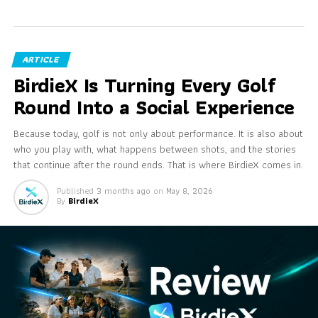
ARTICLE
BirdieX Is Turning Every Golf
Round Into a Social Experience
Because today, golf is not only about performance. It is also about
who you play with, what happens between shots, and the stories
that continue after the round ends. That is where BirdieX comes in.
Published
3 months ago
on
May 8, 2026
By
BirdieX