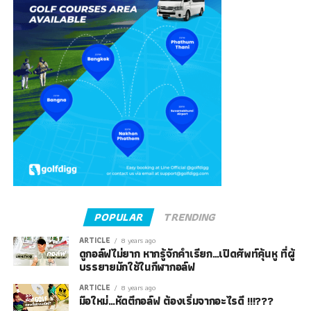
POPULAR
TRENDING
ARTICLE
8 years ago
ดูกอล์ฟไม่ยาก หากรู้จักคำเรียก…เปิดศัพท์คุ้นหู ที่ผู้
บรรยายมักใช้ในกีฬากอล์ฟ
ARTICLE
8 years ago
มือใหม่…หัดตีกอล์ฟ ต้องเริ่มจากอะไรดี !!!???