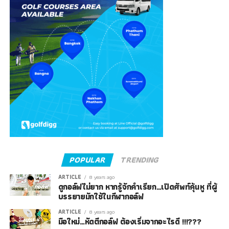
POPULAR
TRENDING
ARTICLE
8 years ago
ดูกอล์ฟไม่ยาก หากรู้จักคำเรียก…เปิดศัพท์คุ้นหู ที่ผู้
บรรยายมักใช้ในกีฬากอล์ฟ
ARTICLE
8 years ago
มือใหม่…หัดตีกอล์ฟ ต้องเริ่มจากอะไรดี !!!???