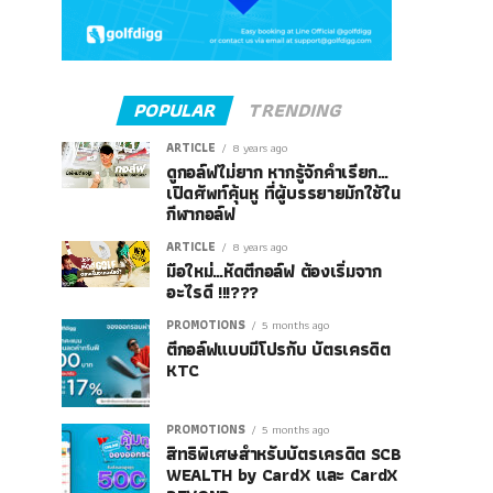
POPULAR
TRENDING
ARTICLE
8 years ago
ดูกอล์ฟไม่ยาก หากรู้จักคำเรียก…
เปิดศัพท์คุ้นหู ที่ผู้บรรยายมักใช้ใน
กีฬากอล์ฟ
ARTICLE
8 years ago
มือใหม่…หัดตีกอล์ฟ ต้องเริ่มจาก
อะไรดี !!!???
PROMOTIONS
5 months ago
ตีกอล์ฟแบบมีโปรกับ บัตรเครดิต
KTC
PROMOTIONS
5 months ago
สิทธิพิเศษสำหรับบัตรเครดิต SCB
WEALTH by CardX และ CardX