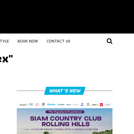
STYLE
BOOK NOW
CONTACT US
ex"
WHAT’S NEW