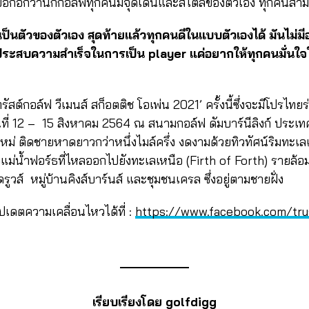
งบอกอีกว่านักกอล์ฟทุกคนมีจุดเด่นและสไตล์ของตัวเอง ทุกคนสา
าเป็นตัวของตัวเอง สุดท้ายแล้วทุกคนดีในแบบตัวเองได้ มันไม่มีอ
จะประสบความสำเร็จในการเป็น player แค่อยากให้ทุกคนมั่นใ
ัสต์กอล์ฟ วีเมนส์ สก็อตติช โอเพ่น 2021’ ครั้งนี้ซึ่งจะมีโปรไทย
ันที่ 12 – 15 สิงหาคม 2564 ณ สนามกอล์ฟ ดัมบาร์นีลิงก์ ประเ
ใหม่ ติดชายหาดยาวกว่าหนึ่งไมล์ครึ่ง งดงามด้วยทิวทัศน์ริม
องแม่น้ำฟอร์ธที่ไหลออกไปยังทะเลเหนือ (Firth of Forth) รายล้
ูวส์ หมู่บ้านคิงส์บาร์นส์ และชุมชนเครล ซึ่งอยู่ตามชายฝั่ง
เดตความเคลื่อนไหวได้ที่ :
https://www.facebook.com/tru
เรียบเรียงโดย golfdigg