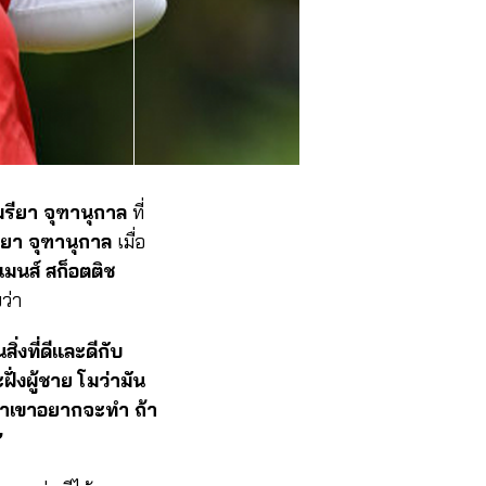
รียา จุฑานุกาล
ที่
ียา จุฑานุกาล
เมื่อ
ีเมนส์ สก็อตติช
ว่า
ิ่งที่ดีและดีกับ
ั่งผู้ชาย โมว่ามัน
 ถ้าเขาอยากจะทำ ถ้า
”