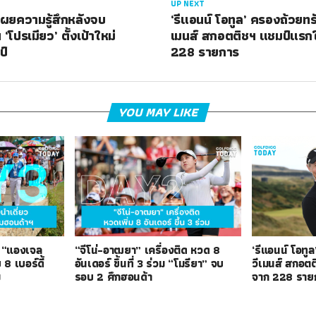
UP NEXT
เผยความรู้สึกหลังจบ
‘รีแอนน์ โอทูล’ ครองถ้วยทร
 ‘โปรเมียว’ ตั้งเป้าใหม่
เมนส์ สกอตติชฯ แชมป์แรก
ป์
228 รายการ
YOU MAY LIKE
 “แองเจล
“จีโน่-อาฒยา” เครื่องติด หวด 8
‘รีแอนน์ โอทู
8 เบอร์ดี้
อันเดอร์ ขึ้นที่ 3 ร่วม “โมรียา” จบ
วีเมนส์ สกอต
ม
รอบ 2 ศึกฮอนด้า
จาก 228 ราย