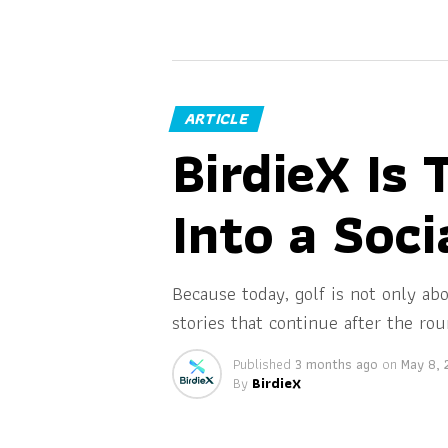
ARTICLE
BirdieX Is
Into a Soci
Because today, golf is not only a
stories that continue after the ro
Published
3 months ago
on
May 8,
By
BirdieX