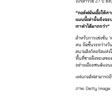
โปรสาววัย 27 ปี ยั
“กอล์ฟมันเอื้อให้เร
แบบนี้เท่านั้นถึง
เราทำได้มากกว่า”
สำหรับการแข่งขัน ‘ทร
คน จัดขั้นระหว่างว
สนามลิงก์คอร์สแห่ง
พื้นที่ชายฝั่งทะเลข
อย่างเมืองเซนต์แอนดร
แฟนกอล์ฟสามารถอัป
ภาพ: Getty Image