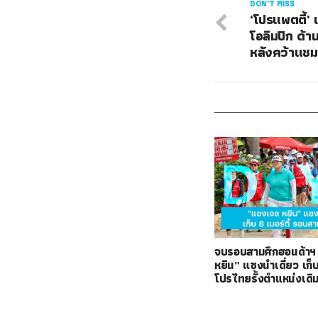
DON'T MISS
‘โปรแพตตี้’ 
โอลิมปิก ด้าน
หลังคว้าแชม
จบรอบสามศึกฮอนด้าฯ
หยิน” แซงนำเดี่ยว เก็บ 
โปรไทยรั้งตำแหน่งเดิ