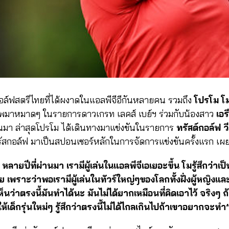
่งกอล์ฟสตรีไทยที่ได้ผงาดในแอลพีจีอีกันหลายคน รวมถึง
โปรโม โม
ชีพมาหมาดๆ ในรายการดาวเกรท เลคส์ เบย์ฯ ร่วมกับน้องสาว
เอร
นมา ล่าสุดโปรโม ได้เดินทางมาแข่งขันในรายการ
ทรัสต์กอล์ฟ ว
ทรัสกอล์ฟ มาเป็นสปอนเซอร์หลักในการจัดการแข่งขันครั้งแรก เผย
ลายปีที่ผ่านมา เรามีผู้เล่นในแอลพีจีเอเยอะขึ้น โมรู้สึกว่าเป็นส
พราะว่าพอเรามีผู้เล่นในทัวร์ใหญ่ๆของโลกทั้งฝั่งผู้หญิงและฝ
็นว่าตรงนี้มันทำได้นะ มันไม่ได้ยากเหมือนที่คิดเอาไว้ จริงๆ
ให้เด็กรุ่นใหม่ๆ รู้สึกว่าตรงนี้ไม่ได้ไกลเกินไปถ้าเขาอยากจะทำ