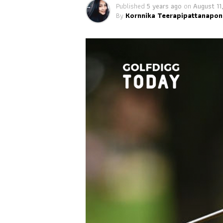
Published
5 years ago
on
August 11
By
Kornnika Teerapipattanapon