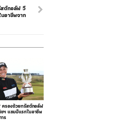
ัสต์กอล์ฟ วี
ในอาชีพจาก
ล’ ครองถ้วยทรัสต์กอล์ฟ
ติชฯ แชมป์แรกในอาชีพ
การ