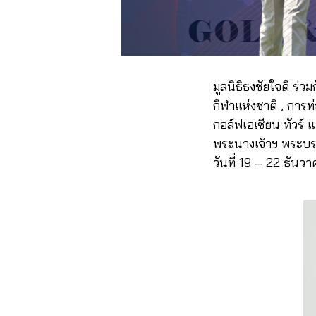
มูลนิธิธงชัยใจดี ร่
กีฬาแห่งชาติ , การท
กอล์ฟเอเชียน ทัวร์
พระนางเจ้าฯ พระบร
วันที่ 19 – 22 ธันว