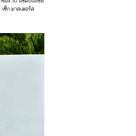
าของ 10 แชมป์เอเชีย
 เช็ก มาสเตอร์ส