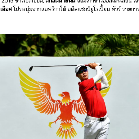
น 2019 ชาวเบลเยียม,
สกอตต์ เฮนด์
จอมเก๋าชาวออสเตรเลียน เจ้
์เทียส
โปรหนุ่มจากแอฟริกาใต้ อดีตแชมป์ยูโรเปี้ยน ทัวร์ รายการ