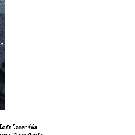
ิโคลัส โคลสาร์ต์ส