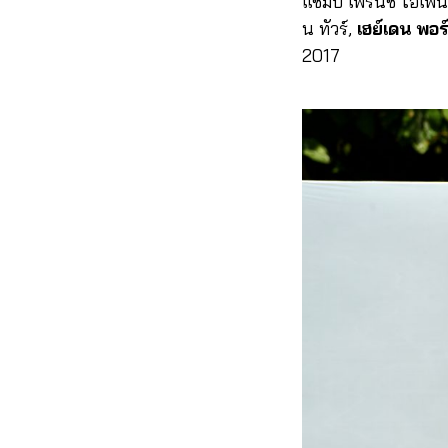
แชมป์ เฟรนช์ โอเพ่
น ทัวร์,
เฮย์เดน พอร
2017