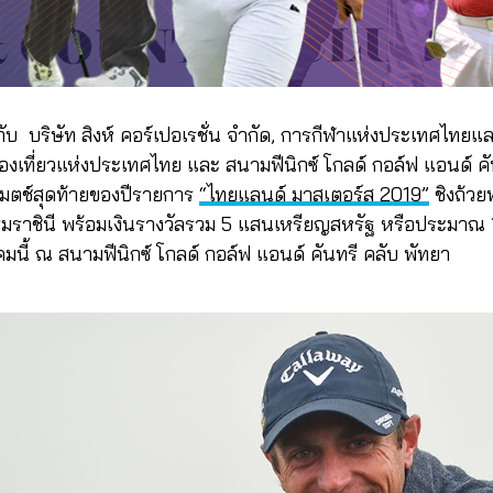
วมกับ บริษัท สิงห์ คอร์เปอเรชั่น จำกัด, การกีฬาแห่งประเทศไ
่องเที่ยวแห่งประเทศไทย และ สนามฟีนิกซ์ โกลด์ กอล์ฟ แอนด์ คัน
 แมตช์สุดท้ายของปีรายการ
“ไทยแลนด์ มาสเตอร์ส 2019”
ชิงถ้ว
มราชินี พร้อมเงินรางวัลรวม 5 แสนเหรียญสหรัฐ หรือประมาณ 
าคมนี้ ณ สนามฟีนิกซ์ โกลด์ กอล์ฟ แอนด์ คันทรี คลับ พัทยา