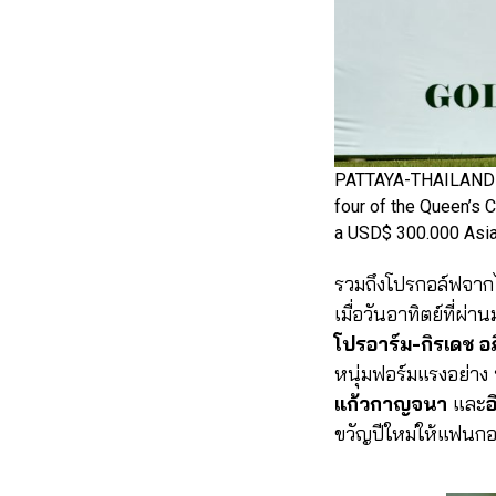
PATTAYA-THAILAND- J
four of the Queen’s C
a USD$ 300.000 Asian
รวมถึงโปรกอล์ฟจา
เมื่อวันอาทิตย์ที่ผ
โปรอาร์ม-กิรเดช อ
หนุ่มฟอร์มแรงอย่าง
แก้วกาญจนา
และ
อ
ขวัญปีใหม่ให้แฟนก