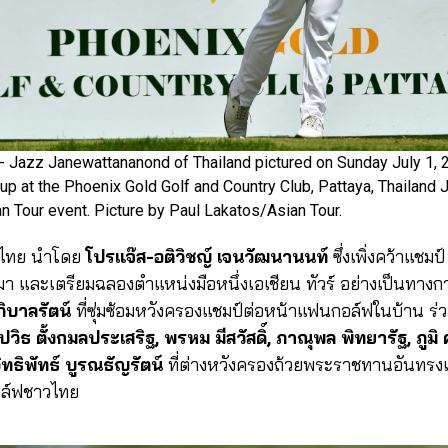
azz Janewattananond of Thailand pictured on Sunday July 1, 2
up at the Phoenix Gold Golf and Country Club, Pattaya, Thailand 
 Tour event. Picture by Paul Lakatos/Asian Tour.
กไทย นำโดย
โปรแจ๊ส-อติวิชญ์ เจนวัฒนานนท์
ซึ่งเพิ่งคว้าแชมป
่านมา และเตรียมฉลองตำแหน่งมือหนึ่งเอเชียน ทัวร์ อย่างเป็นทาง
ภิบาลรัตน์
ที่ซุ่มซ้อมหวังครองแชมป์ต่อหน้าแฟนกอล์ฟในบ้าน ร
ปวิธ ตั้งกมลประเสริฐ, พรหม มีสวัสดิ์, ภาณุพล พิทยารัฐ, ภูมิ ศ
ิทธิพัทธ์ บูรณธัญรัตน์
ที่ต่างหวังครองถ้วยพระราชทานอันทรงเก
อล์ฟชาวไทย