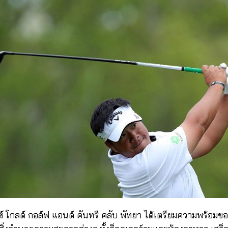
ซ์ โกลด์ กอล์ฟ แอนด์ คันทรี คลับ พัทยา ได้เตรียมความพร้อ