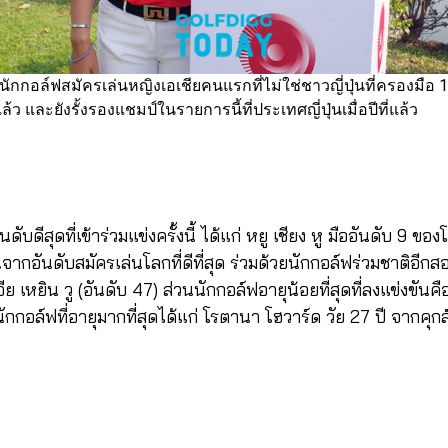
นนักกอล์ฟสมัครเล่นหญิงเอเชียคนแรกที่ไม่ใช่ชาวญี่ปุ่นที่ครองมือ 
ล้ว และยังรั้งรองแชมป์ในรายการนี้ที่ประเทศญี่ปุ่นเมื่อปีที่แล้ว
ับดีสุดที่เข้าร่วมแข่งครั้งนี้ ได้แก่ หยู เชียง หู มืออันดับ 9 ขอ
จากอันดับสมัครเล่นโลกที่ดีที่สุด ร่วมด้วยนักกอล์ฟร่วมชาติอีกส
ีย เหยิน วู (อันดับ 47) ส่วนนักกอล์ฟอายุน้อยที่สุดที่ลงแข่งขันคื
ักกอล์ฟที่อายุมากที่สุดได้แก่ โรตานา โฮวาร์ด วัย 27 ปี จากคุก