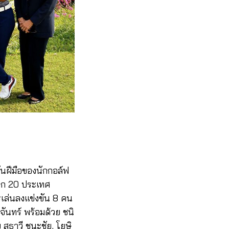
ันฝีมือของนักกอล์ฟ
จาก 20 ประเทศ
รเล่นลงแข่งขัน 8 คน
ญจันทร์ พร้อมด้วย ชนิ
สุธาวี ชนะชัย, โยษิ