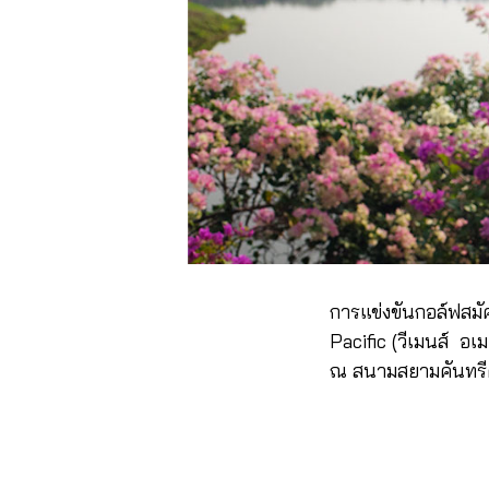
การแข่งขันกอล์ฟสมั
Pacific (วีเมนส์ อเ
ณ สนามสยามคันทรีคลั