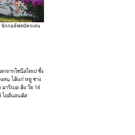
1 นักกอล์ฟสมัครเล่น
งโลกจากไชนีสไทเป ซึ่ง
องคน ได้แก่ หยู ซาง
อ มาริเบล ติง วัย 14
ส์ ไอส์แลนด์ส