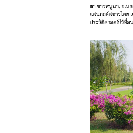
ตา ขาวหนูนา, ชเนตต
แฟนกอล์ฟชาวไทย แล
ประวัติศาสตร์ไว้ที