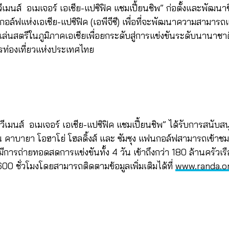
วีเมนส์ อเมเจอร์ เอเชีย-แปซิฟิค แชมเปี้ยนชิพ” ก่อตั้งและพัฒนา
์ฟแห่งเอเชีย-แปซิฟิค (เอพีจีซี) เพื่อที่จะพัฒนาความสามารถแ
ล่นสตรีในภูมิภาคเอเชียเพื่อยกระดับสู่การแข่งขันระดับนานาชาติ 
ท่องเที่ยวแห่งประเทศไทย
ีเมนส์ อเมเจอร์ เอเชีย-แปซิฟิค แชมเปี้ยนชิพ” ได้รับการสนับส
อน คาบายา โอฮาโย่ โฮลดิ้งส์ และ ซัมซุง แฟนกอล์ฟสามารถเข้าช
งมีการถ่ายทอดสดการแข่งขันทั้ง 4 วัน เข้าถึงกว่า 180 ล้านครัว
0 ชั่วโมงโดยสามารถติดตามข้อมูลเพิ่มเติมได้ที่
www.randa.