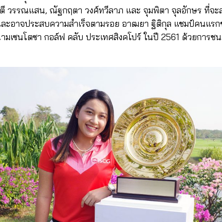
ี วรรณแสน, ณัฐกฤตา วงศ์ทวีลาภ และ จุมพิตา จุลอักษร ที่จะ
ะอาจประสบความสำเร็จตามรอย อาฒยา ฐิติกุล แชมป์คนแรกของ
่สนามเซนโตซา กอล์ฟ คลับ ประเทศสิงคโปร์ ในปี 2561 ด้วยการช