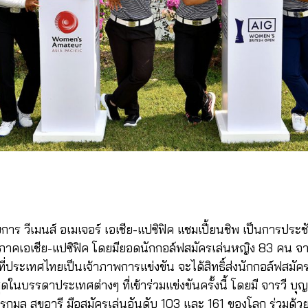
าร วีเมนส์ อเมเจอร์ เอเชีย-แปซิฟิค แชมเปี้ยนชิพ เป็นการประช
ิภาคเอเชีย-แปซิฟิค โดยมียอดนักกอล์ฟสมัครเล่นหญิง 83 คน 
่ประเทศไทยเป็นเจ้าภาพการแข่งขัน จะได้สิทธิ์ส่งนักกอล์ฟสมัค
ุดในบรรดาประเทศต่างๆ ที่เข้าร่วมแข่งขันครั้งนี้ โดยมี จารวี บุ
กมล สุขอารี มือสมัครเล่นอันดับ 103 และ 161 ของโลก ร่วมด้วย 