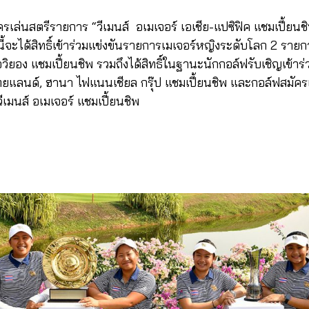
เล่นสตรีรายการ “วีเมนส์ อเมเจอร์ เอเชีย-แปซิฟิค แชมเปี้ยนชิพ” 
จะได้สิทธิ์เข้าร่วมแข่งขันรายการเมเจอร์หญิงระดับโลก 2 รายการ
อวิยอง แชมเปี้ยนชิพ รวมถึงได้สิทธิ์ในฐานะนักกอล์ฟรับเชิญเข้า
ทยแลนด์, ฮานา ไฟแนนเชียล กรุ๊ป แชมเปี้ยนชิพ และกอล์ฟสมัค
ีเมนส์ อเมเจอร์ แชมเปี้ยนชิพ