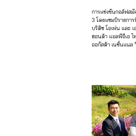
การแข่งขันกอล์ฟสมัคร
3 โดยแชมป์รายการนี้
บริติช โอเพ่น และ เ
ฮอนด้า แอลพีจีเอ ไ
ออกัสต้า เนชั่นแนล ว