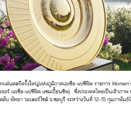
ครเล่นสตรีครั้งใหญ่แห่งภูมิภาคเอเชีย-แปซิฟิค รายการ Women
มเจอร์ เอเชีย-แปซิฟิค แชมเปี้ยนชิพ) ซึ่งประเทศไทยเป็นเจ้าภาพ
บ พัทยา วอเตอร์ไซด์ จ.ชลบุรี ระหว่างวันที่ 12-15 กุมภาพันธ์น