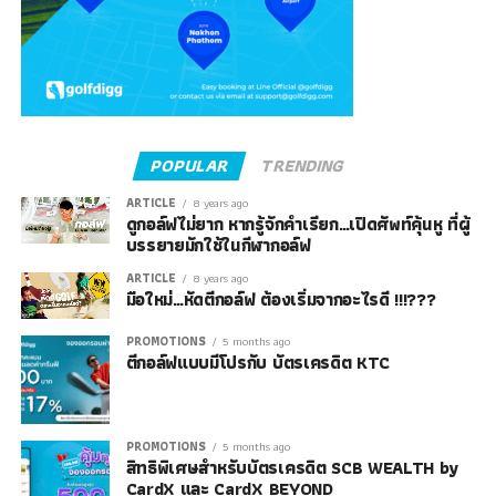
POPULAR
TRENDING
ARTICLE
8 years ago
ดูกอล์ฟไม่ยาก หากรู้จักคำเรียก…เปิดศัพท์คุ้นหู ที่ผู้
บรรยายมักใช้ในกีฬากอล์ฟ
ARTICLE
8 years ago
มือใหม่…หัดตีกอล์ฟ ต้องเริ่มจากอะไรดี !!!???
PROMOTIONS
5 months ago
ตีกอล์ฟแบบมีโปรกับ บัตรเครดิต KTC
PROMOTIONS
5 months ago
สิทธิพิเศษสำหรับบัตรเครดิต SCB WEALTH by
CardX และ CardX BEYOND