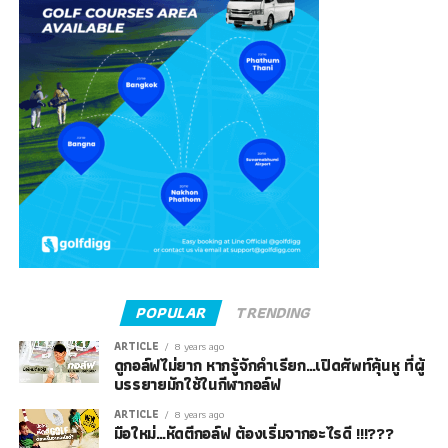
POPULAR
TRENDING
ARTICLE
8 years ago
ดูกอล์ฟไม่ยาก หากรู้จักคำเรียก…เปิดศัพท์คุ้นหู ที่ผู้
บรรยายมักใช้ในกีฬากอล์ฟ
ARTICLE
8 years ago
มือใหม่…หัดตีกอล์ฟ ต้องเริ่มจากอะไรดี !!!???