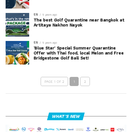
EN
5 years ago
The best Golf Quarantine near Bangkok at
Artitaya Nakhon Nayok
EN
5 years ago
‘Blue Star’ Special Summer Quarantine
Offer with Thai food, local Melon and Free
Bridgestone Golf Ball Set!
PAGE 1 OF 2
1
2
WHAT’S NEW