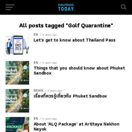
All posts tagged "Golf Quarantine"
EN
5 years ago
Let’s get to know about Thailand Pass
EN
5 years ago
Things that you should know about Phuket
Sandbox
NEWS
5 years ago
เรื่องที่ควรรู้เกี่ยวกับ Phuket Sandbox
EN
5 years ago
About ‘ALQ Package’ at Artitaya Nakhon
Nayok