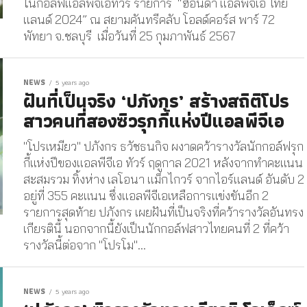
ในกอล์ฟแอลพีจีเอทัวร์ รายการ “ฮอนด้า แอลพีจีเอ ไทย
แลนด์ 2024” ณ สยามคันทรีคลับ โอลด์คอร์ส พาร์ 72
พัทยา จ.ชลบุรี เมื่อวันที่ 25 กุมภาพันธ์ 2567
NEWS
5 years ago
ฝันที่เป็นจริง ‘ปภังกร’ สร้างสถิติโปร
สาวคนที่สองซิวรุกกี้แห่งปีแอลพีจีเอ
"โปรเหมียว" ปภังกร ธวัชธนกิจ ผงาดคว้ารางวัลนักกอล์ฟรุก
กี้แห่งปีของแอลพีจีเอ ทัวร์ ฤดูกาล 2021 หลังจากทำคะแนน
สะสมรวม ทิ้งห่าง เลโอนา แม็กไกวร์ จากไอร์แลนด์ อันดับ 2
อยู่ที่ 355 คะแนน ซึ่งแอลพีจีเอเหลือการแข่งขันอีก 2
รายการสุดท้าย ปภังกร เผยฝันที่เป็นจริงที่คว้ารางวัลอันทรง
เกียรตินี้ นอกจากนี้ยังเป็นนักกอล์ฟสาวไทยคนที่ 2 ที่คว้า
รางวัลนี้ต่อจาก "โปรโม"...
NEWS
5 years ago