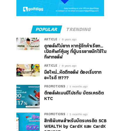
POPULAR
TRENDING
ARTICLE
8 years ago
ดูกอล์ฟไม่ยาก หากรู้จักคำเรียก…
เปิดศัพท์คุ้นหู ที่ผู้บรรยายมักใช้ใน
กีฬากอล์ฟ
ARTICLE
8 years ago
มือใหม่…หัดตีกอล์ฟ ต้องเริ่มจาก
อะไรดี !!!???
PROMOTIONS
5 months ago
ตีกอล์ฟแบบมีโปรกับ บัตรเครดิต
KTC
PROMOTIONS
5 months ago
สิทธิพิเศษสำหรับบัตรเครดิต SCB
WEALTH by CardX และ CardX