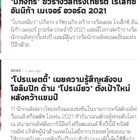
‘ปภังกร’ ซิวรางวัลทรงเกียรติ โรเล็กซ์
อันนิก้า เมเจอร์ อวอร์ด 2021
“โปรเหมียว” ปภังกร ธวัชธนกิจ คว้ารางวัลเดอะ โรเล็กซ์ อัน
นิก้า เมเจอร์ อวอร์ด ประจำปี 2021 และมีโอกาสคว้ารางวัล
นักกอล์ฟรุกกี้แห่งปี และมีลุ้นรางวัลนักกอล์ฟยอดเยี่ยมแห่ง
ปีอีกด้วย
NEWS
5 years ago
‘โปรแพตตี้’ เผยความรู้สึกหลังจบ
โอลิมปิก ด้าน ‘โปรเมียว’ ตั้งเป้าใหม่
หลังคว้าแชมป์
11 นักกอล์ฟสาวไทยพร้อมลงแข่งขันในรายการทรัสต์กอล์ฟ
วีเมนส์ สก็อตติช โอเพ่น 2021 ทัวร์นาเมนต์กอล์ฟระดับโลก
ณ สนามกอล์ฟดัมบาร์นีลิงก์ สก็อตแลนด์ ซึ่งปีนี้มี ทรัสต์
กอล์ฟ บริษัทผู้นำด้านเทคโนโลยีจากประเทศไทยลงนาม
ให้การสนับสนุนหลักเป็นปีแรก ทัวร์นาเมนต์นี้เดิมใช้ชื่อว่า