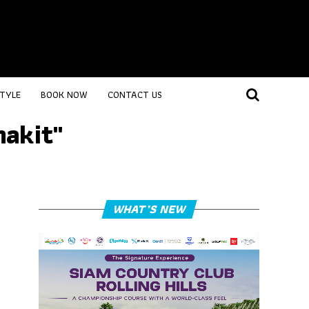
STYLE
BOOK NOW
CONTACT US
nakit"
WHAT’S NEW