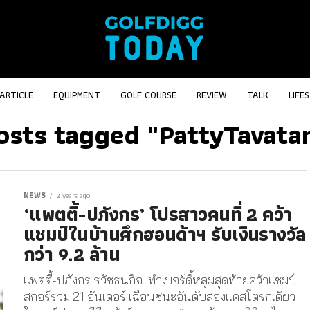
ARTICLE
EQUIPMENT
GOLF COURSE
REVIEW
TALK
LIFE
osts tagged "PattyTavata
NEWS
2 years ago
‘แพตตี้-ปภังกร’ โปรสาวคนที่ 2 คว้า
แชมป์ในบ้านศึกฮอนด้าฯ รับเงินรางวัล
กว่า 9.2 ล้าน
แพตตี้-ปภังกร ธวัชธนกิจ ทำเบอร์ดี้หลุมสุดท้ายคว้าแชมป์
สกอร์รวม 21 อันเดอร์ เฉือนชนะอันดับสองแค่สโตรกเดียว