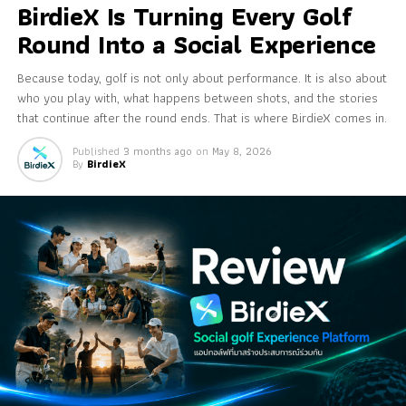
BirdieX Is Turning Every Golf
Round Into a Social Experience
Because today, golf is not only about performance. It is also about
who you play with, what happens between shots, and the stories
that continue after the round ends. That is where BirdieX comes in.
Published
3 months ago
on
May 8, 2026
By
BirdieX