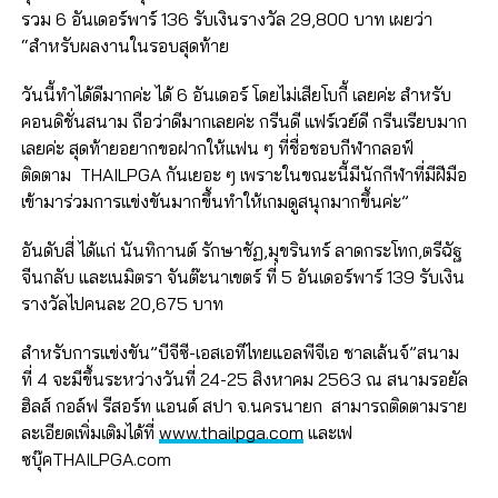
รวม 6 อันเดอร์พาร์ 136 รับเงินรางวัล 29,800 บาท เผยว่า
“สำหรับผลงานในรอบสุดท้าย
วันนี้ทำได้ดีมากค่ะ ได้ 6 อันเดอร์ โดยไม่เสียโบกี้ เลยค่ะ สำหรับ
คอนดิชั่นสนาม ถือว่าดีมากเลยค่ะ กรีนดี แฟร์เวย์ดี กรีนเรียบมาก
เลยค่ะ สุดท้ายอยากขอฝากให้แฟน ๆ ที่ชื่อชอบกีฬากลอฟ์
ติดตาม THAILPGA กันเยอะ ๆ เพราะในขณะนี้มีนักกีฬาที่มีฝีมือ
เข้ามาร่วมการแข่งขันมากขึ้นทำให้เกมดูสนุกมากขึ้นค่ะ”
อันดับสี่ ได้แก่ นันทิกานต์ รักษาชัฏ,มุขรินทร์ ลาดกระโทก,ตรีฉัฐ
จีนกลับ และเนมิตรา จันต๊ะนาเขตร์ ที่ 5 อันเดอร์พาร์ 139 รับเงิน
รางวัลไปคนละ 20,675 บาท
สำหรับการแข่งขัน”บีจีซี-เอสเอทีไทยแอลพีจีเอ ชาลเล้นจ์”สนาม
ที่ 4 จะมีขึ้นระหว่างวันที่ 24-25 สิงหาคม 2563 ณ สนามรอยัล
ฮิลส์ กอล์ฟ รีสอร์ท แอนด์ สปา จ.นครนายก สามารถติดตามราย
ละเอียดเพิ่มเติมได้ที่
www.thailpga.com
และเฟ
ซบุ๊คTHAILPGA.com