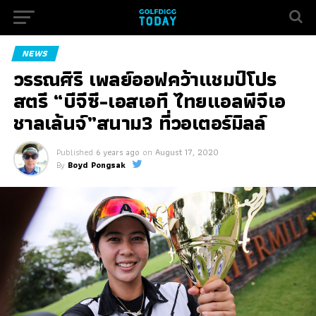
NEWS
วรรณศิริ เพลย์ออฟคว้าแชมป์โปร
สตรี “บีจีซี-เอสเอที ไทยแอลพีจีเอ
ชาลเล้นจ์”สนาม3 ที่วอเตอร์มิลล์
Published
6 years ago
on
August 17, 2020
By
Boyd Pongsak