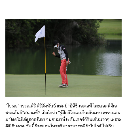
“โปรเอ”วรรณศิริ ศิริสัมพันธ์ แชมป์”บีจีซี-เอสเอที ไทยแอลพีจีเอ
ชาลเล้นจ์”สนามที่3 เปิดใจว่า “รู้สึกดีใจและตื่นเต้นมาก เพราะเล่น
มาโดยไม่ได้ดูสกอร์เลย จนจบมาที่ 6 อันเดอร์ก็ตื่นเต้นมากๆ เพราะ
ตีดีเกินคาด วันนี้ช็อตแอพโพรชดีมาสามารถตีเข้าไปใกล้ ไม่เกิน