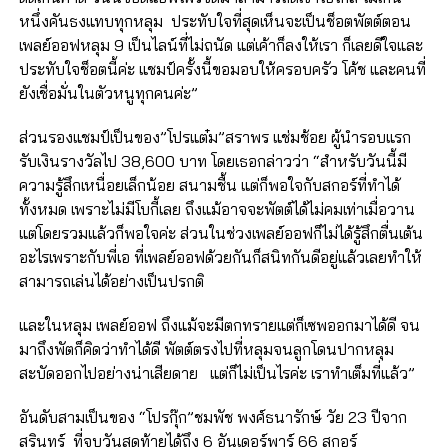
หนึ่งคันธงแทบทุกหลุม ประทับใจที่สุดเห็นจะเป็นช็อตพัตต์ตอน
เพลย์ออฟหลุม 9 เป็นไลน์ที่ไม่ถนัด แต่เค้าก็ลงให้เรา ก็เลยดีใจและ
ประทับใจช็อตนี้ค่ะ แชมป์ครั้งนี้ขอมอบให้ครอบครัว โค้ช และคนที่
ยังเชื่อมั่นในตัวหนูทุกคนค่ะ”
ส่วนรองแชมป์เป็นของ”โปรแต๋ม”สราพร แช่มช้อย ผู้นำรอบแรก
รับเงินรางวัลไป 38,600 บาท โดยเธอกล่าวว่า “สำหรับวันนี้มี
ความรู้สึกเหนื่อยเล็กน้อย สนามชื้น แต่ก็พอใจกับสกอร์ที่ทำได้
ทั้งหมด เพราะไม่มีโบกี้เลย ถึงแม้อาจจะพัตต์ได้ไม่คมเท่าเมื่อวาน
แต่โดยรวมแล้วก็พอใจค่ะ ส่วนในช่วงเพลย์ออฟก็ไม่ได้รู้สึกตื่นเต้น
อะไรเพราะกับพี่เอ ที่เพลย์ออฟด้วยกันก็สนิทกันดีอยู่แล้วเลยทำให้
สามารถเล่นได้อย่างเป็นปรกติ
และในหลุม เพลย์ออฟ ถึงแม้จะมีตกทรายแต่ก็เซพออกมาได้ดี จน
มาถึงพัตก็คิดว่าทำได้ดี พัตต์ตรงไปที่หลุมจนลูกโดนปากหลุม
สะบัดออกไปอย่างน่าเสียดาย แต่ก็ไม่เป็นไรค่ะ เราทำเต็มที่แล้ว”
อันดับสามเป็นของ “โปรกุ๊ก”ชมพัช พงศ์ธนารักษ์ วัย 23 ปีจาก
สุรินทร์ ที่จบวันสุดท้ายได้ถึง 6 อันเดอร์พาร์ 66 สกอร์