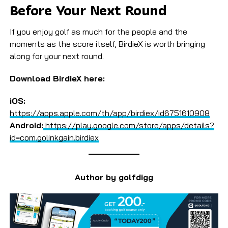
Before Your Next Round
If you enjoy golf as much for the people and the
moments as the score itself, BirdieX is worth bringing
along for your next round.
Download BirdieX here:
iOS:
https://apps.apple.com/th/app/birdiex/id6751610908
Android:
https://play.google.com/store/apps/details?
id=com.golinkgain.birdiex
Author by golfdigg