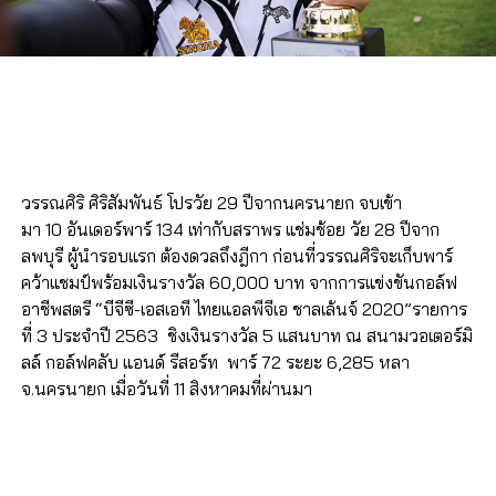
วรรณศิริ ศิริสัมพันธ์ โปรวัย 29 ปีจากนครนายก จบเข้า
มา 10 อันเดอร์พาร์ 134 เท่ากับสราพร แช่มช้อย วัย 28 ปีจาก
ลพบุรี ผู้นำรอบแรก ต้องดวลถึงฎีกา ก่อนที่วรรณศิริจะเก็บพาร์
คว้าแชมป์พร้อมเงินรางวัล 60,000 บาท จากการแข่งขันกอล์ฟ
อาชีพสตรี “บีจีซี-เอสเอที ไทยแอลพีจีเอ ชาลเล้นจ์ 2020”รายการ
ที่ 3 ประจำปี 2563 ชิงเงินรางวัล 5 แสนบาท ณ สนามวอเตอร์มิ
ลล์ กอล์ฟคลับ แอนด์ รีสอร์ท พาร์ 72 ระยะ 6,285 หลา
จ.นครนายก เมื่อวันที่ 11 สิงหาคมที่ผ่านมา