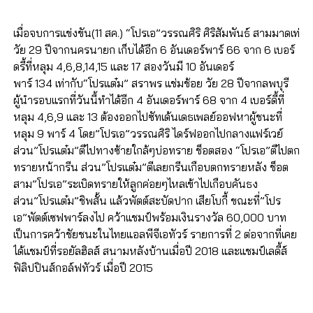
เมื่อจบการแข่งขัน(11 สค.) “โปรเอ”วรรณศิริ ศิริสัมพันธ์ สามมาดเท่
วัย 29 ปีจากนครนายก เก็บได้อีก 6 อันเดอร์พาร์ 66 จาก 6 เบอร์
ดรี้ที่หลุม 4,6,8,14,15 และ 17 สองวันมี 10 อันเดอร์
พาร์ 134 เท่ากับ“โปรแต๋ม” สราพร แช่มช้อย วัย 28 ปีจากลพบุรี
ผู้นำรอบแรกที่วันนี้ทำได้อีก 4 อันเดอร์พาร์ 68 จาก 4 เบอร์ดี้ที่
หลุม 4,6,9 และ 13 ต้องออกไปซัทเด้นเดธเพลย์ออฟหาผู้ชนะที่
หลุม 9 พาร์ 4 โดย”โปรเอ”วรรณศิริ ไดร์ฟออกไปกลางแฟร์เวย์
ส่วน”โปรแต๋ม”ตีไปทางซ้ายใกล้ๆบ่อทราย ช็อตสอง “โปรเอ”ตีไปตก
ทรายหน้ากรีน ส่วน”โปรแต๋ม”ตีเลยกรีนเกือบตกทรายหลัง ช็อต
สาม”โปรเอ”ระเบิดทรายให้ลูกค่อยๆไหลเข้าไปเกือบคันธง
ส่วน”โปรแต๋ม”ชิพสั้น แล้วพัตต์สะบัดปาก เสียโบกี้ ขณะที่”โปร
เอ”พัตต์เซฟพาร์ลงไป คว้าแชมป์พร้อมเงินรางวัล 60,000 บาท
เป็นการคว้าชัยชนะในไทยแอลพีจีเอทัวร์ รายการที่ 2 ต่อจากที่เคย
ได้แชมป์ที่รอยัลฮิลส์ สนามหลังบ้านเมื่อปี 2018 และแชมป์เลดี้ส์
ฟิลิปปินส์กอล์ฟทัวร์ เมื่อปี 2015