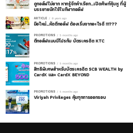
ดูกอล์ฟไม่ยาก หากรู้จักคำเรียก…เปิดศัพท์คุ้นหู ที่ผู้
บรรยายมักใช้ในกีฬากอล์ฟ
ARTICLE
8 years ago
มือใหม่…หัดตีกอล์ฟ ต้องเริ่มจากอะไรดี !!!???
PROMOTIONS
5 months ago
ตีกอล์ฟแบบมีโปรกับ บัตรเครดิต KTC
PROMOTIONS
5 months ago
สิทธิพิเศษสำหรับบัตรเครดิต SCB WEALTH by
CardX และ CardX BEYOND
PROMOTIONS
5 months ago
Viriyah Privileges คุ้มทุกการออกรอบ