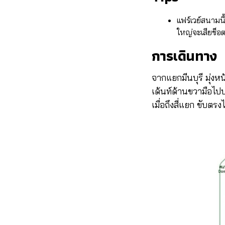
แฟร์เวย์สนามน
ใหญ่จะเสียช็อตเ
การเดินทาง
จากแยกมีนบุรี มุ่ง
เด้นท์ด้านขวามือไปปร
เมื่อถึงสี่แยก ขับ