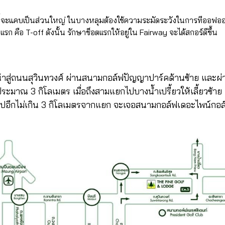
ี้จะแคบเป็นส่วนใหญ่ ในบางหลุมต้องใช้ความระมัดระวังในการทีออฟอ
เรก คือ T-off ดังนั้น รักษาช็อตเเรกให้อยู่ใน Fairway จะได้สกอร์ดีขึ้น
หน้าสู่ถนนสุวินทวงศ์ ผ่านสนามกอล์ฟปัญญาปาร์คด้านซ้าย และ
ะมาณ 3 กิโลเมตร เมื่อถึงสามแยกไปบางน้ำเปรี้ยวให้เลี้ยวซ้าย แล
ตรงไปอีกไม่เกิน 3 กิโลเมตรจากแยก จะเจอสนามกอล์ฟเดอะไพน์กอล