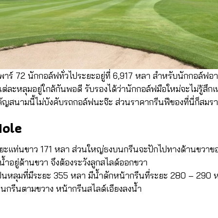
าร์ 72 นักกอล์ฟทั่วไประยะอยู่ที่ 6,917 หลา สำหรับนักกอล์ฟอ
ต่ละหลุมอยู่ใกล้กันพอดี รับรองได้ว่านักกอล์ฟมือใหม่จะไม่รู้สึ
ำคัญสนามนี้ไม่บังคับรถกอล์ฟนะจ๊ะ ส่วนราคากรีนฟีของที่นี่ก็สมร
Hole
ะแท่นขาว 171 หลา ส่วนใหญ่ธงบนกรีนจะปักไปทางด้านขวาของก
น้ำอยู่ด้านขวา จึงต้องระวังลูกสไลด์ออกขวา
็นหลุมที่มีระยะ 355 หลา มีน้ำดักหน้ากรีนที่ระยะ 280 – 290 
ป็นกรีนตามขวาง หน้ากรีนสไลด์เอียงลงน้ำ