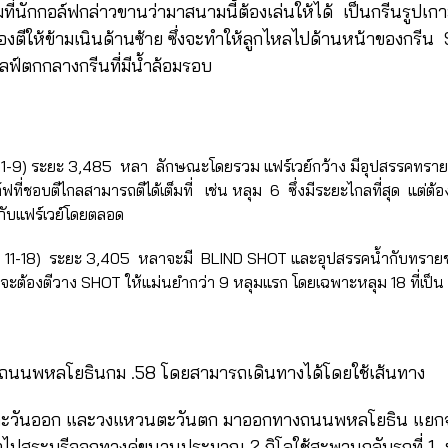
ที่นักกอล์ฟกล่าวขานว่ามาสนามนี้ต้องเล่นให้ได้ เป็นกรีนรูปเ
ตีให้ข้ามเนินด้านซ้าย ซึ่งจะทำให้ลูกไหลไปด้านหน้าของกรีน S
กอลฟ์ตกกลางกรีนที่มีน้ำล้อมรอบ
ลุม 1-9) ระยะ 3,485 หลา ลักษณะโดยรวม แฟร์เวย์กว้าง มีอุปสรรคทราย
ล์ฟที่ชอบตีไกลสามารถตีได้เต็มที่ เช่น หลุม 6 ซึ่งมีระยะไกลที่สุด แต่ต้
กับแฟร์เวย์โดยตลอด
ลุม 11-18) ระยะ 3,405 หลาจะมี BLIND SHOT และอุปสรรคน้ำกับทรายข
จะต้องตีวาง SHOT ให้แม่นยำกว่า 9 หลุมแรก โดยเฉพาะหลุม 18 ที่เป็
ณถนนพหลโยธินกม .58 โดยสามารถเดินทางได้โดยใช้เส้นทาง
อก และวงแหวนตะวันตก มาออกทางถนนพหลโยธิน แยกจะไ
ไปสระบุรีออกทางคู่ขนานประมาณ 2 กิโลใช้สะพานกลับรถที่ 1 