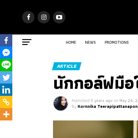
HOME
NEWS
PROMOTIONS
ARTICLE
นักกอล์ฟมื
Published
5 years ago
on
May 24, 
By
Kornnika Teerapipattanapon