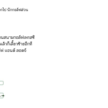
อกไป นักกอล์ฟส่วน
ผ่านสนามกอล์ฟเพรสซิ
้วก็เลี้ยวซ้ายอีกที
์ฟ แอนด์ ลอดจ์