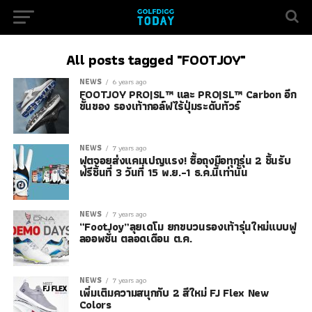
All posts tagged "FOOTJOY"
NEWS
6 years ago
FOOTJOY PRO|SL™ และ PRO|SL™ Carbon อีก
ขั้นของ รองเท้ากอล์ฟไร้ปุ่มระดับทัวร์
NEWS
7 years ago
ฟุตจอยส่งแคมเปญแรง! ซื้อถุงมือทุกรุ่น 2 ชิ้นรับ
ฟรีชิ้นที่ 3 วันที่ 15 พ.ย.-1 ธ.ค.นี้เท่านั้น
NEWS
7 years ago
“FootJoy”ลุยเดโม ยกขบวนรองเท้ารุ่นใหม่แบบฟู
ลออพชั่น ตลอดเดือน ต.ค.
NEWS
7 years ago
เพิ่มเติมความสนุกกับ 2 สีใหม่ FJ Flex New
Colors