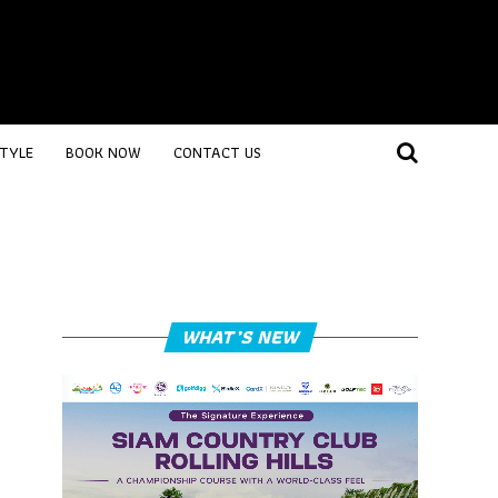
STYLE
BOOK NOW
CONTACT US
WHAT’S NEW