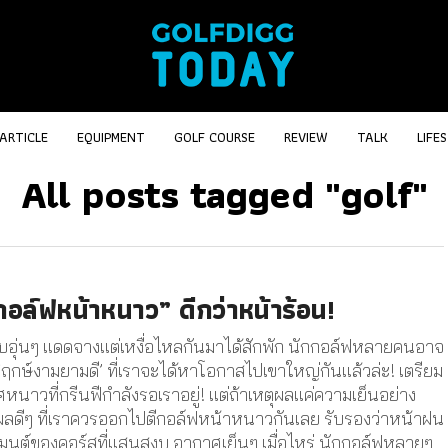
ARTICLE
EQUIPMENT
GOLF COURSE
REVIEW
TALK
LIFE
All posts tagged "golf"
กอล์ฟหน้าหนาว” ดีกว่าหน้าร้อน!
บบอุ่นๆ แดดจางแต่เหงื่อไหลกันมาได้สักพัก นักกอล์ฟหลายคนอาจ
็น ‘ฤกษ์งามยามดี’ ที่เราจะได้หาโอกาสไปเขาใหญ่กันแล้วล่ะ! เตรียม
ศหนาวที่กรีนฟีกำลังรอเราอยู่! แต่ถ้าเหตุผลแค่ความเย็นอย่าง
หตุผลดีๆ ที่เราควรออกไปตีกอล์ฟหน้าหนาวกันเลย รับรองว่าหน้าฝน
มเมนต์ของคอร์สที่แสนสงบ อากาศเย็นๆ เมื่อไหร่ นักกอล์ฟหลายๆ