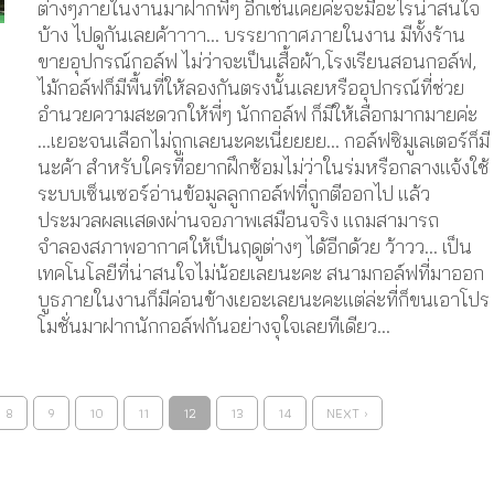
ต่างๆภายในงานมาฝากพี่ๆ อีกเช่นเคยค่ะจะมีอะไรน่าสนใจ
บ้าง ไปดูกันเลยค้าาาา… บรรยากาศภายในงาน มีทั้งร้าน
ขายอุปกรณ์กอล์ฟ ไม่ว่าจะเป็นเสื้อผ้า,โรงเรียนสอนกอล์ฟ,
ไม้กอล์ฟก็มีพื้นที่ให้ลองกันตรงนั้นเลยหรืออุปกรณ์ที่ช่วย
อำนวยความสะดวกให้พี่ๆ นักกอล์ฟ ก็มีให้เลือกมากมายค่ะ
…เยอะจนเลือกไม่ถูกเลยนะคะเนี่ยยยย… กอล์ฟซิมูเลเตอร์ก็มี
นะค้า สำหรับใครที่อยากฝึกซ้อมไม่ว่าในร่มหรือกลางแจ้งใช้
ระบบเซ็นเซอร์อ่านข้อมูลลูกกอล์ฟที่ถูกตีออกไป แล้ว
ประมวลผลแสดงผ่านจอภาพเสมือนจริง แถมสามารถ
จำลองสภาพอากาศให้เป็นฤดูต่างๆ ได้อีกด้วย ว้าวว… เป็น
เทคโนโลยีที่น่าสนใจไม่น้อยเลยนะคะ สนามกอล์ฟที่มาออก
บูธภายในงานก็มีค่อนข้างเยอะเลยนะคะแต่ล่ะที่ก็ขนเอาโปร
โมชั่นมาฝากนักกอล์ฟกันอย่างจุใจเลยทีเดียว...
8
9
10
11
12
13
14
NEXT ›