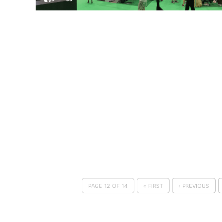
PAGE 12 OF 14
« FIRST
‹ PREVIOUS