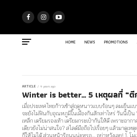
HOME
NEWS
PROMOTIONS
ARTICLE
9 years ago
Winter is better… 5 เหตุผลที่ “ตี
เมื่อประเทศไทยก้าวเข้าสู่ฤดูหนาวแบบร้อนๆ ลมเย็นแ
จะยังไม่ฟินกับอุณหภูมิในเมืองกันสักเท่าไหร่ วันนี้เป
เหล็ก เตรียมรองเท้า เตรียมกระเป๋ากันให้ดี เพราะอากา
เดียวยังไม่น่าสนใจ? สไลด์มือถือไปเรื่อยๆ แล้วมาดูเ
ก็ให้ไม่ได้ ส่วนหน้าร้อนนน่ะหรอ… อย่าหวังเลย! 1. โ