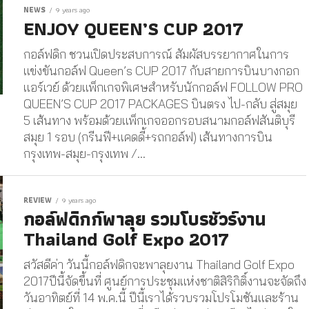
NEWS
9 years ago
ENJOY QUEEN’S CUP 2017
กอล์ฟดิก ชวนเปิดประสบการณ์ สัมผัสบรรยากาศในการ
แข่งขันกอล์ฟ Queen’s CUP 2017 กับสายการบินบางกอก
แอร์เวย์ ด้วยแพ็กเกจพิเศษสำหรับนักกอล์ฟ FOLLOW PRO
QUEEN’S CUP 2017 PACKAGES บินตรง ไป-กลับ สู่สมุย
5 เส้นทาง พร้อมด้วยแพ็กเกจออกรอบสนามกอล์ฟสันติบุรี
สมุย 1 รอบ (กรีนฟี+แคดดี้+รถกอล์ฟ) เส้นทางการบิน
กรุงเทพ-สมุย-กรุงเทพ /...
REVIEW
9 years ago
กอล์ฟดิกก์พาลุย รวมโบรชัวร์งาน
Thailand Golf Expo 2017
สวัสดีค่า วันนี้กอล์ฟดิกจะพาลุยงาน Thailand Golf Expo
2017ปีนี้จัดขึ้นที่ ศูนย์การประชุมแห่งชาติสิริกิติ์งานจะจัดถึง
วันอาทิตย์ที่ 14 พ.ค.นี้ ปีนี้เราได้รวบรวมโปรโมชันและร้าน