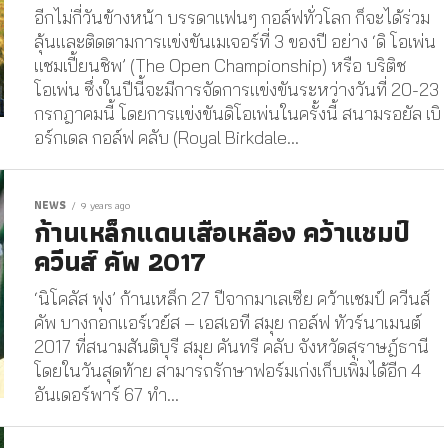
อีกไม่กี่วันข้างหน้า บรรดาแฟนๆ กอล์ฟทั่วโลก ก็จะได้ร่วม
ลุ้นและติดตามการแข่งขันเมเจอร์ที่ 3 ของปี อย่าง ‘ดิ โอเพ่น
แชมเปี้ยนชิพ’ (The Open Championship) หรือ บริติช
โอเพ่น ซึ่งในปีนี้จะมีการจัดการแข่งขันระหว่างวันที่ 20-23
กรกฎาคมนี้ โดยการแข่งขันดิโอเพ่นในครั้งนี้ สนามรอยัล เบิ
อร์กเดล กอล์ฟ คลับ (Royal Birkdale...
NEWS
9 years ago
ก้านเหล็กแดนเสือเหลือง คว้าแชมป์
ควีนส์ คัพ 2017
‘นิโคลัส ฟุง’ ก้านเหล็ก 27 ปีจากมาเลเซีย คว้าแชมป์ ควีนส์
คัพ บางกอกแอร์เวย์ส – เอสเอที สมุย กอล์ฟ ทัวร์นาเมนต์
2017 ที่สนามสันติบุรี สมุย คันทรี คลับ จังหวัดสุราษฎ์ธานี
โดยในวันสุดท้าย สามารถรักษาฟอร์มเก่งเก็บเพิ่มได้อีก 4
อันเดอร์พาร์ 67 ทำ...