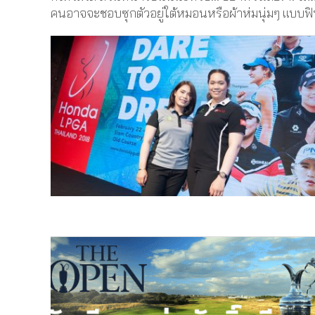
คนอาจจะชอบซุกตัวอยู่ใต้หมอนหรือผ้าห่มนุ่มๆ แบบฟินๆ