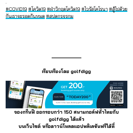
.
#COVID19
#โควิด19
#ฝ่าวิกฤตโควิด19
#ไวรัสโคโรนา
#สู้ไปด้วย
กันเราจะรอดกันหมด
#สปดกรจรกม
เรียบเรียงโดย golfdigg
จองกรีนฟี ออกรอบกว่า 150 สนามกอล์ฟทั่วไทยกับ
golfdigg ได้แล้ว
บนเว็บไซต์ หรือดาวน์โหลดแอปพลิเคชันฟรีได้ที่