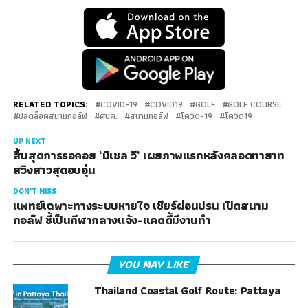
RELATED TOPICS:
COVID-19
COVID19
GOLF
GOLF COURSE
ปลดล็อคสนามกอล์ฟ
ศบค.
สนามกอล์ฟ
โควิด-19
โควิด19
UP NEXT
สิ้นสุดการรอคอย ‘มิเชล วี’ เผยภาพแรกหลังคลอดทายาท
สวิงสาวสุดอบอุ่น
DON'T MISS
แพทย์เฉพาะทางระบบหายใจ เชียร์ผ่อนปรน เปิดสนาม
กอล์ฟ ชี้เป็นกีฬากลางแจ้ง-แคดดี้มีงานทำ
YOU MAY LIKE
Thailand Coastal Golf Route: Pattaya